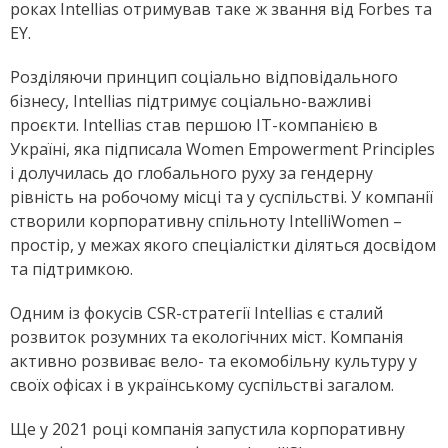
роках Intellias отримував таке ж звання від Forbes та
EY.
Розділяючи принцип соціально відповідального
бізнесу, Intellias підтримує соціально-важливі
проєкти. Intellias став першою ІТ-компанією в
Україні, яка підписала Women Empowerment Principles
і долучилась до глобального руху за гендерну
рівність на робочому місці та у суспільстві. У компанії
створили корпоративну спільноту I
ntelliWomen –
простір, у межах якого спеціалістки діляться досвідом
та підтримкою.
Одним із фокусів CSR-стратегії Intellias є сталий
розвиток розумних та екологічних міст. Компанія
активно розвиває вело- та екомобільну культуру у
своїх офісах і в українському суспільстві загалом.
Ще у 2021 році компанія запустила корпоративну