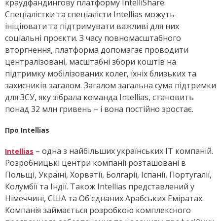
краудфандингову платформу IntelliShare.
Спеціалістки та спеціалісти Intellias можуть
ініціювати та підтримувати важливі для них
соціальні проєкти. З часу повномасштабного
вторгнення, платформа допомагає проводити
централізовані, масштабні збори коштів на
підтримку мобілізованих колег, їхніх близьких та
захисників загалом. Загалом загальна сума підтримки
для ЗСУ,
яку зібрала команда Intellias, становить
понад 32 млн гривень – і вона постійно зростає.
Про Intellias
– одна з найбільших українських ІТ компаній.
Intellias
Розробницькі центри компанії розташовані в
Польщі, Україні, Хорватії, Болгарії, Іспанії, Португалії,
Колумбії та Індії. Також Intellias представлений у
Німеччині, США та Об'єднаних Арабських Еміратах.
Компанія займається розробкою комплексного