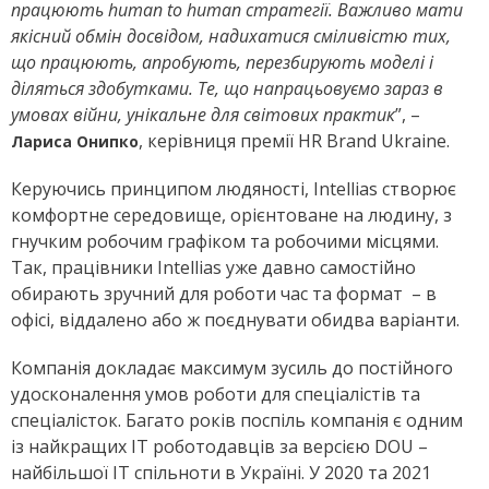
працюють human to human стратегії. Важливо мати
якісний обмін досвідом, надихатися сміливістю тих,
що працюють, апробують, перезбирують моделі і
діляться здобутками. Те, що напрацьовуємо зараз в
умовах війни, унікальне для світових практик
”, –
, керівниця премії
HR Brand Ukraine.
Лариса Онипко
Керуючись принципом людяності, Intellias створює
комфортне середовище, орієнтоване на людину, з
гнучким робочим графіком та робочими місцями.
Так, працівники Intellias уже давно самостійно
обирають зручний для роботи час та формат – в
офісі, віддалено або ж поєднувати обидва варіанти.
Компанія докладає максимум зусиль до постійного
удосконалення умов роботи для спеціалістів та
спеціалісток. Багато років поспіль компанія є одним
із найкращих ІТ роботодавців за версією DOU –
найбільшої ІТ спільноти в Україні. У 2020 та 2021