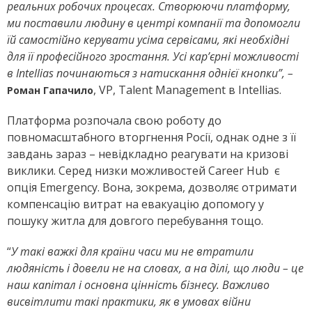
реальних робочих процесах. Створюючи платформу,
ми поставили людину в центрі компанії та допомогли
їй самостійно керувати усіма сервісами, які необхідні
для її професійного зростання. Усі кар’єрні можливості
в Intellias починаються з натискання однієї кнопки”, –
, VP, Talent Management в Intellias.
Роман Гапачило
Платформа розпочала свою роботу до
повномасштабного вторгнення Росії, однак одне з її
завдань зараз – невідкладно реагувати на кризові
виклики. Серед низки можливостей Career Hub
є
опція Emergency. Вона, зокрема, дозволяє отримати
компенсацію витрат на евакуацію допомогу у
пошуку житла для довгого перебування тощо.
“
У такі важкі для країни часи ми не втратили
людяність і довели не на словах, а на ділі, що люди – це
наш капітал і основна цінність бізнесу. Важливо
висвітлити такі практики, як в умовах війни