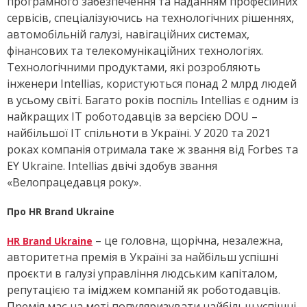
програмного забезпечення та наданням професійних
сервісів, спеціалізуючись на технологічних рішеннях,
автомобільній галузі, навігаційних системах,
фінансових та телекомунікаційних технологіях.
Технологічними продуктами, які розробляють
інженери Intellias, користуються понад 2 млрд людей
в усьому світі. Багато років поспіль Intellias є одним із
найкращих ІТ роботодавців за версією DOU –
найбільшої ІТ спільноти в Україні. У 2020 та 2021
роках компанія отримала таке ж звання від Forbes та
EY Ukraine. Intellias двічі здобув звання
«Велопрацедавця року».
Про HR Brand Ukraine
– це головна, щорічна, незалежна,
HR Brand Ukraine
авторитетна премія в Україні за найбільш успішні
проєкти в галузі управління людським капіталом,
репутацією та іміджем компаній як роботодавців.
Премія має на меті популяризувати найбільш успішні