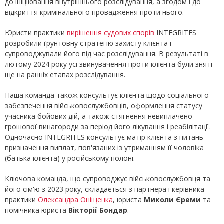
до ініціювання внутрішнього розслідування, а згодом і до
відкриття кримінального провадження проти нього.
Юристи практики
вирішення судових спорів
INTEGRITES
розробили ґрунтовну стратегію захисту клієнта і
супроводжували його під час розслідування. В результаті в
лютому 2024 року усі звинувачення проти клієнта були зняті
ще на ранніх етапах розслідування.
Наша команда також консультує клієнта щодо соціального
забезпечення військовослужбовців, оформлення статусу
учасника бойових дій, а також стягнення невиплаченої
грошової винагороди за період його лікування і реабілітації.
Одночасно INTEGRITES консультує матір клієнта з питань
призначення виплат, пов'язаних із утриманням її чоловіка
(батька клієнта) у російському полоні.
Ключова команда, що супроводжує військовослужбовця та
його сім'ю з 2023 року, складається з партнера і керівника
практики
Олександра Оніщенка
, юриста
Миколи Єреми
та
помічника юриста
Вікторії Бондар
.