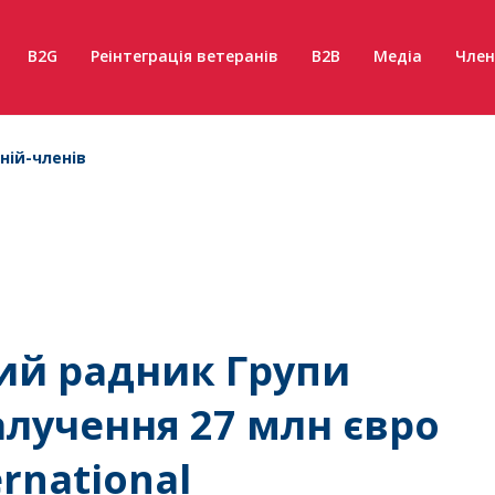
B2G
Реінтеграція ветеранів
B2B
Медіа
Член
ній-членів
ий радник Групи
лучення 27 млн євро
ernational