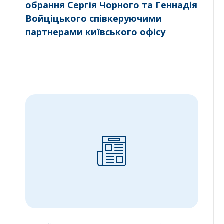
обрання Сергія Чорного та Геннадія
Войціцького співкеруючими
партнерами київського офісу