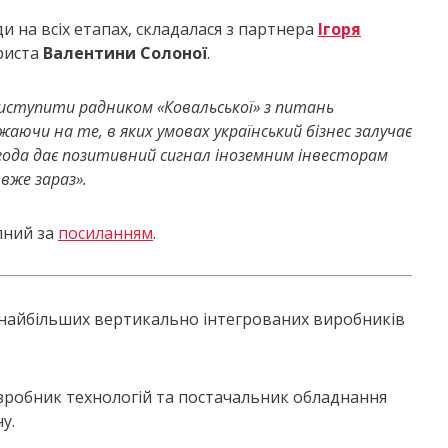
 на всіх етапах, складалася з партнера
Ігоря
риста
Валентини Солоної
.
виступити радником «Ковальської» з питань
ючи на те, в яких умовах український бізнес залучає
угода дає позитивний сигнал іноземним інвесторам
вже зараз».
упний за
посиланням
.
 найбільших вертикально інтегрованих виробників
зробник технологій та постачальник обладнання
у.