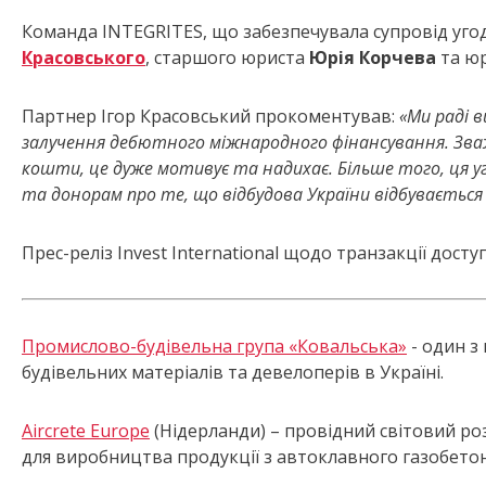
Команда INTEGRITES, що забезпечувала супровід угоди
Красовського
, старшого юриста
Юрія Корчева
та ю
Партнер Ігор Красовський прокоментував:
«Ми раді 
залучення дебютного міжнародного фінансування. Зважа
кошти, це дуже мотивує та надихає. Більше того, ця 
та донорам про те, що відбудова України відбувається 
Прес-реліз Invest International щодо транзакції дост
Промислово-будівельна група «Ковальська»
- один з
будівельних матеріалів та девелоперів в Україні.
Aircrete Europe
(Нідерланди) – провідний світовий ро
для виробництва продукції з автоклавного газобетон