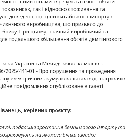
емпінговими цінами, в результаті чого обсяги
 показниках, так і відносно споживання та
було доведено, що ціни китайського імпорту є
вітчизняного виробництва, що призвело до
обнику. При цьому, значний виробничий та
ля подальшого збільшення обсягів демпінгового
оміки України та Міжвідомчою комісією з
586/2025/441-01 «Про порушення та проведення
аїну електричних акумулювальних водонагрівачів
ційне повідомлення опубліковане в газеті
Іванець, керівник проєкту:
лузі, подальше зростання демпінгового імпорту та
в розраховують на якомога більш швидке