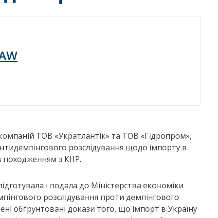
LAW
компаній ТОВ «Укратлантік» та ТОВ «Гідропром»,
антидемпінгового розслідування щодо імпорту в
в походженням з КНР.
ідготувала і подала до Міністерства економіки
мпінгового розслідування проти демпінгового
лені обґрунтовані докази того, що імпорт в Україну