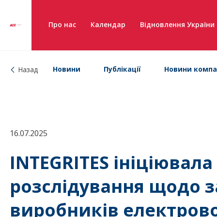
Про нас
Календар
Відновлення України
Новини
Публікації
Новини компа
Назад
16.07.2025
INTEGRITES ініціювал
розслідування щодо з
виробників електрово