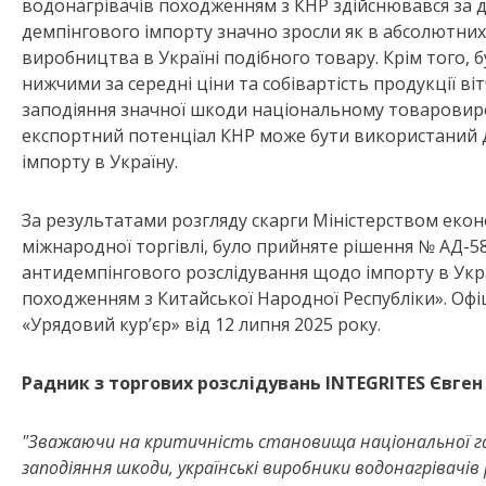
водонагрівачів походженням з КНР здійснювався за д
демпінгового імпорту значно зросли як в абсолютних
виробництва в Україні подібного товару. Крім того, 
нижчими за середні ціни та собівартість продукції 
заподіяння значної шкоди національному товаровир
експортний потенціал КНР може бути використаний д
імпорту в Україну.
За результатами розгляду скарги Міністерством екон
міжнародної торгівлі, було прийняте рішення № АД-
антидемпінгового розслідування щодо імпорту в Укр
походженням з Китайської Народної Республіки». Офі
«Урядовий кур’єр» від 12 липня 2025 року.
Радник з торгових розслідувань INTEGRITES Євген 
"Зважаючи на критичність становища національної га
заподіяння шкоди, українські виробники водонагрівачі