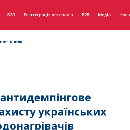
B2G
Реінтеграція ветеранів
B2B
Медіа
Член
ній-членів
а антидемпінгове
ахисту українських
донагрівачів