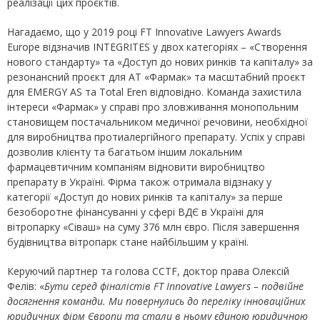
реалізації цих проєктів.
Нагадаємо, що у 2019 році FT Innovative Lawyers Awards
Europe відзначив INTEGRITES у двох категоріях – «Створення
нового стандарту» та «Доступ до нових ринків та капіталу» за
резонансний проєкт для АТ «Фармак» та масштабний проєкт
для EMERGY AS та Total Eren відповідно. Команда захистила
інтереси «Фармак» у справі про зловживання монопольним
становищем постачальником медичної речовини, необхідної
для виробництва протиалергійного препарату. Успіх у справі
дозволив клієнту та багатьом іншим локальним
фармацевтичним компаніям відновити виробництво
препарату в Україні. Фірма також отримала відзнаку у
категорії «Доступ до нових ринків та капіталу» за перше
безоборотне фінансуванні у сфері ВДЄ в Україні для
вітропарку «Сіваш» на суму 376 млн євро. Після завершення
будівництва вітропарк стане найбільшим у країні.
Керуючий партнер та голова CCTF, доктор права Олексій
Фелів: «
Бути серед фіналістів FT Innovative Lawyers – подвійне
досягнення команди. Ми повернулись до переліку інноваційних
юридичних фірм Європи та стали в ньому єдиною юридичною