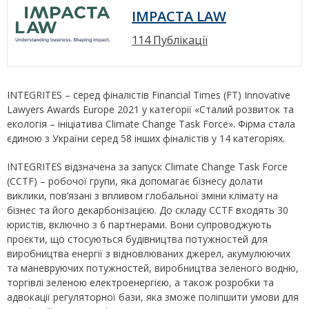
IMPACTA LAW
114 Публікації
INTEGRITES – серед фіналістів Financial Times (FT) Innovative
Lawyers Awards Europe 2021 у категорії «Сталий розвиток та
екологія – ініціатива Climate Change Task Force». Фірма стала
єдиною з України серед 58 інших фіналістів у 14 категоріях.
INTEGRITES відзначена за запуск Climate Change Task Force
(CCTF) – робочої групи, яка допомагає бізнесу долати
виклики, пов’язані з впливом глобальної зміни клімату на
бізнес та його декарбонізацією. До складу CCTF входять 30
юристів, включно з 6 партнерами. Вони супроводжують
проєкти, що стосуються будівництва потужностей для
виробництва енергії з відновлюваних джерел, акумулюючих
та маневруючих потужностей, виробництва зеленого водню,
торгівлі зеленою електроенергією, а також розробки та
адвокації регуляторної бази, яка зможе поліпшити умови для