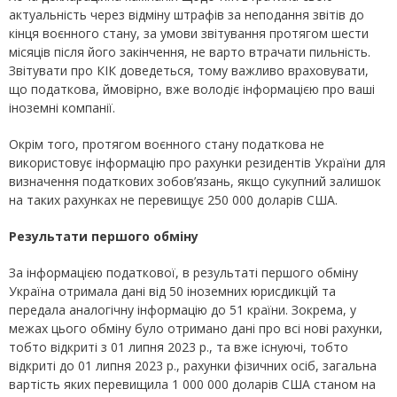
актуальність через відміну штрафів за неподання звітів до
кінця воєнного стану, за умови звітування протягом шести
місяців після його закінчення, не варто втрачати пильність.
Звітувати про КІК доведеться, тому важливо враховувати,
що податкова, ймовірно, вже володіє інформацією про ваші
іноземні компанії.
Окрім того, протягом воєнного стану податкова не
використовує інформацію про рахунки резидентів України для
визначення податкових зобов’язань, якщо сукупний залишок
на таких рахунках не перевищує 250 000 доларів США.
Результати першого обміну
За інформацією податкової, в результаті першого обміну
Україна отримала дані від 50 іноземних юрисдикцій та
передала аналогічну інформацію до 51 країни. Зокрема, у
межах цього обміну було отримано дані про всі нові рахунки,
тобто відкриті з 01 липня 2023 р., та вже існуючі, тобто
відкриті до 01 липня 2023 р., рахунки фізичних осіб, загальна
вартість яких перевищила 1 000 000 доларів США станом на