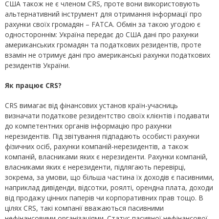
США також не є членом CRS, проте вони використовують
альтернативний інструмент для отримання інформації про
рахунки своїх громадян – FATCA. Обмін за такою угодою є
одностороннім: Україна передає до США дані про рахунки
американських громадян та податкових резидентів, проте
взамін не отримує дані про американські рахунки податкових
резидентів України.
Як працює CRS?
CRS вимагає від фінансових установ країн-учасниць
визначати податкове резидентство своїх клієнтів і подавати
до компетентних органів інформацію про рахунки
нерезидентів. Під звітування підпадають особисті рахунки
фізичних осіб, рахунки компаній-нерезидентів, а також
компаній, власниками яких є нерезиденти. Рахунки компаній,
власниками яких є нерезиденти, підлягають перевірці,
зокрема, за умови, що більша частина їх доходів є пасивними,
наприклад дивіденди, відсотки, роялті, орендна плата, доходи
від продажу цінних паперів чи корпоративних прав тощо. В
цілях CRS, такі компанії вважаються пасивними
нефінансовими організаціями. Статус пасивної нефінансової