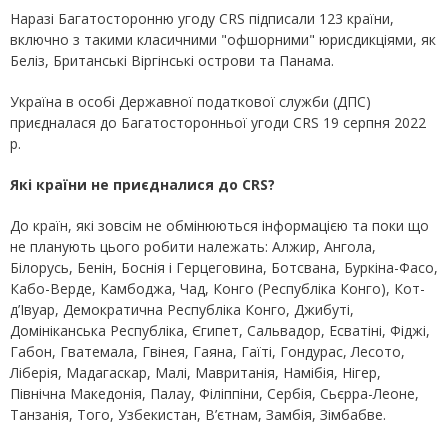
Наразі Багатосторонню угоду CRS підписали 123 країни,
включно з такими класичними "офшорними" юрисдикціями, як
Беліз, Британські Віргінські острови та Панама.
Україна в особі Державної податкової служби (ДПС)
приєдналася до Багатосторонньої угоди CRS 19 серпня 2022
р.
Які країни не приєдналися до CRS?
До країн, які зовсім не обмінюються інформацією та поки що
не планують цього робити належать: Алжир, Ангола,
Білорусь, Бенін, Боснія і Герцеговина, Ботсвана, Буркіна-Фасо,
Кабо-Верде, Камбоджа, Чад, Конго (Республіка Конго), Кот-
д’Івуар, Демократична Республіка Конго, Джибуті,
Домініканська Республіка, Єгипет, Сальвадор, Есватіні, Фіджі,
Габон, Гватемала, Гвінея, Гаяна, Гаїті, Гондурас, Лесото,
Ліберія, Мадагаскар, Малі, Мавританія, Намібія, Нігер,
Північна Македонія, Палау, Філіппіни, Сербія, Сьєрра-Леоне,
Танзанія, Того, Узбекистан, В’єтнам, Замбія, Зімбабве.