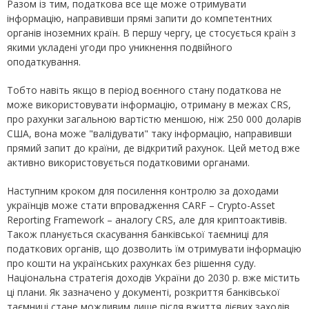
Разом із тим, податкова все ще може отримувати
інформацію, направивши прямі запити до компетентних
органів іноземних країн. В першу чергу, це стосується країн з
якими укладені угоди про уникнення подвійного
оподаткування.
Тобто навіть якщо в період воєнного стану податкова не
може використовувати інформацію, отриману в межах CRS,
про рахунки загальною вартістю меншою, ніж 250 000 доларів
США, вона може "валідувати" таку інформацію, направивши
прямий запит до країни, де відкритий рахунок. Цей метод вже
активно використовується податковими органами.
Наступним кроком для посилення контролю за доходами
українців може стати впровадження CARF – Crypto-Asset
Reporting Framework – аналогу CRS, але для криптоактивів.
Також планується скасування банківської таємниці для
податкових органів, що дозволить їм отримувати інформацію
про кошти на українських рахунках без рішення суду.
Національна стратегія доходів України до 2030 р. вже містить
ці плани. Як зазначено у документі, розкриття банківської
таємниці стане можливим лише після вжиття дієвих заходів,