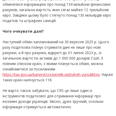
обмінялися інформацією про понад 134 мільйони фінансових
рахунків, загальна вартість яких сягає майже 12 трильйонів
євро. Завдяки цьому було стягнуто понад 130 мільярдів євро
податків та штрафних санкцій.
Чого очікувати далі?
Наступний обмін запланований на 30 вересня 2025 р. Цього
разу податкова планує отримати дані не лише про нові
рахунки, а й про рахунки, відкриті до 01 липня 2023 р., із
загальною вартістю активів до 1 000 000 доларів США. З
повним списком країн, з якими планується обмін, можна
ознайомитися за посиланням
https://tax.gov.ua/baneryi/crs/perelik-pidzvitnih-yurisdiktsiy
. Наразі
таких країн налічується 118.
Не варто також забувати, що CRS це лише один із
інструментів податкової для отримання інформації про
іноземні доходи українців. Звісно, дуже зручний, оскільки
інформація отримується автоматично.