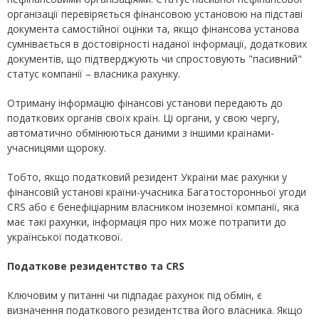
організації перевіряється фінансовою установою на підставі
документа самостійної оцінки та, якщо фінансова установа
сумнівається в достовірності наданої інформації, додаткових
документів, що підтверджують чи спростовують "пасивний"
статус компанії – власника рахунку.
Отриману інформацію фінансові установи передають до
податкових органів своїх країн. Ці органи, у свою чергу,
автоматично обмінюються даними з іншими країнами-
учасницями щороку.
Тобто, якщо податковий резидент України має рахунки у
фінансовій установі країни-учасника Багатосторонньої угоди
CRS або є бенефіціарним власником іноземної компанії, яка
має такі рахунки, інформація про них може потрапити до
української податкової.
Податкове резидентство та
CRS
Ключовим у питанні чи підпадає рахунок під обмін, є
визначення податкового резидентства його власника. Якщо