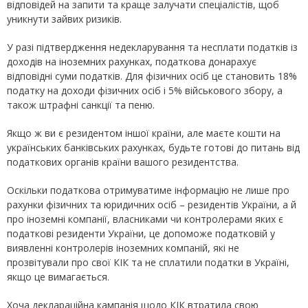
відповідей на запити та краще залучати спеціалістів, щоб
уникнути зайвих ризиків.
У разі підтвердження недекларування та несплати податків із
доходів на іноземних рахунках, податкова донарахує
відповідні суми податків. Для фізичних осіб це становить 18%
податку на доходи фізичних осіб і 5% військового збору, а
також штрафні санкції та пеню.
Якщо ж ви є резидентом іншої країни, але маєте кошти на
українських банківських рахунках, будьте готові до питань від
податкових органів країни вашого резидентства.
Оскільки податкова отримуватиме інформацію не лише про
рахунки фізичних та юридичних осіб – резидентів України, а й
про іноземні компанії, власниками чи контролерами яких є
податкові резиденти України, це допоможе податковій у
виявленні контролерів іноземних компаній, які не
прозвітували про свої КІК та не сплатили податки в Україні,
якщо це вимагається.
Хоча деклараційна кампанія щодо КІК втратила свою