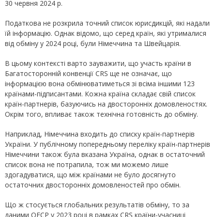
30 червня 2024 р.
Податкова не розкрила точний список юрисдикцій, які надали
їй інформацію. Однак відомо, що серед країн, які утрималися
від обміну у 2024 році, були Німеччина та Швейцарія.
В цьому контексті варто зауважити, що участь країни в
Багатосторонній конвенції CRS ще не означає, що
інформацією вона обмінюватиметься зі всіма іншими 123
країнами-підписантами. Кожна країна складає свій список
країн-партнерів, базуючись на двосторонніх домовленостях.
Окрім того, впливає також технічна готовність до обміну.
Наприклад, Німеччина входить до списку країн-партнерів
України. У публічному попередньому переліку країн-партнерів
Німеччини також була вказана Україна, однак в остаточний
список вона не потрапила, тож ми можемо лише
здогадуватися, що між країнами не було досягнуто
остаточних двосторонніх домовленостей про обмін.
Що ж стосується глобальних результатів обміну, то за
даними ОЕСР у 2023 році в рамках CRS країни-учасниці