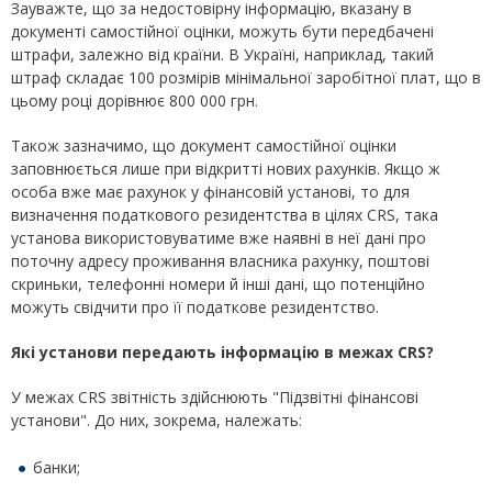
Зауважте, що за недостовірну інформацію, вказану в
документі самостійної оцінки, можуть бути передбачені
штрафи, залежно від країни. В Україні, наприклад, такий
штраф складає 100 розмірів мінімальної заробітної плат, що в
цьому році дорівнює 800 000 грн.
Також зазначимо, що документ самостійної оцінки
заповнюється лише при відкритті нових рахунків. Якщо ж
особа вже має рахунок у фінансовій установі, то для
визначення податкового резидентства в цілях CRS, така
установа використовуватиме вже наявні в неї дані про
поточну адресу проживання власника рахунку, поштові
скриньки, телефонні номери й інші дані, що потенційно
можуть свідчити про її податкове резидентство.
Які установи передають інформацію в межах CRS?
У межах CRS звітність здійснюють "Підзвітні фінансові
установи". До них, зокрема, належать:
банки;