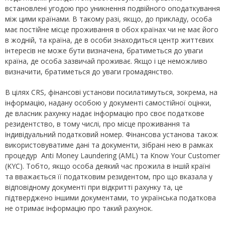
встановлені угодою про уникнення подвійного оподаткування
між цими країнами. В такому разі, якщо, до прикладу, особа
має постійне місце проживання в обох країнах чи не має його
в жодній, та країна, де в особи знаходиться центр життєвих
інтересів не може бути визначена, братиметься до уваги
країна, де особа зазвичай проживає. Якщо і це неможливо
визначити, братиметься до уваги громадянство.
В цілях CRS, фінансові установи посилатимуться, зокрема, на
інформацію, надану особою у документі самостійної оцінки,
де власник рахунку надає інформацію про своє податкове
резидентство, в тому числі, про місце проживання та
індивідуальний податковий номер. Фінансова установа також
використовуватиме дані та документи, зібрані нею в рамках
процедур Anti Money Laundering (AML) та Know Your Customer
(KYC). Тобто, якщо особа деякий час прожила в іншій країні
та вважається її податковим резидентом, про що вказала у
відповідному документі при відкритті рахунку та, це
підтверджено іншими документами, то українська податкова
не отримає інформацію про такий рахунок.