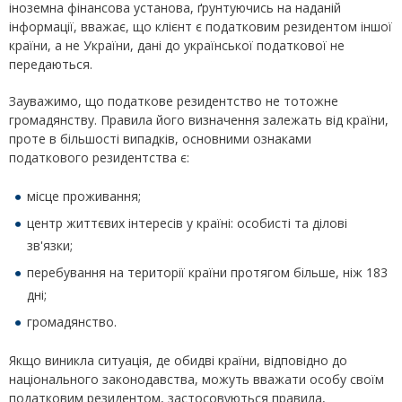
іноземна фінансова установа, ґрунтуючись на наданій
інформації, вважає, що клієнт є податковим резидентом іншої
країни, а не України, дані до української податкової не
передаються.
Зауважимо, що податкове резидентство не тотожне
громадянству. Правила його визначення залежать від країни,
проте в більшості випадків, основними ознаками
податкового резидентства є:
місце проживання;
центр життєвих інтересів у країні: особисті та ділові
зв'язки;
перебування на території країни протягом більше, ніж 183
дні;
громадянство.
Якщо виникла ситуація, де обидві країни, відповідно до
національного законодавства, можуть вважати особу своїм
податковим резидентом, застосовуються правила,