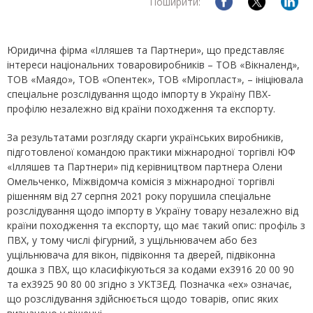
Поширити:
Юридична фірма «Ілляшев та Партнери», що представляє
інтереси національних товаровиробників – ТОВ «Вікналенд»,
ТОВ «Маядо», ТОВ «Опентек», ТОВ «Міропласт», – ініціювала
спеціальне розслідування щодо імпорту в Україну ПВХ-
профілю незалежно від країни походження та експорту.
За результатами розгляду скарги українських виробників,
підготовленої командою практики міжнародної торгівлі ЮФ
«Ілляшев та Партнери» під керівництвом партнера Олени
Омельченко, Міжвідомча комісія з міжнародної торгівлі
рішенням від 27 серпня 2021 року порушила спеціальне
розслідування щодо імпорту в Україну товару незалежно від
країни походження та експорту, що має такий опис: профіль з
ПВХ, у тому числі фігурний, з ущільнювачем або без
ущільнювача для вікон, підвіконня та дверей, підвіконна
дошка з ПВХ, що класифікуються за кодами ех3916 20 00 90
та ех3925 90 80 00 згідно з УКТЗЕД. Позначка «ех» означає,
що розслідування здійснюється щодо товарів, опис яких