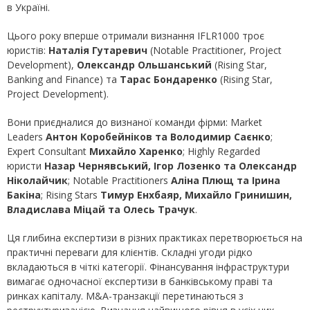
в Україні.
Цього року вперше отримали визнання IFLR1000 троє
юристів:
Наталія Гутаревич
(Notable Practitioner, Project
Development),
Олександр Ольшанський
(Rising Star,
Banking and Finance) та
Тарас Бондаренко
(Rising Star,
Project Development).
Вони приєдналися до визнаної команди фірми: Market
Leaders
Антон Коробейніков та Володимир Саєнко
;
Expert Consultant
Михайло Харенко
; Highly Regarded
юристи
Назар Чернявський, Ігор Лозенко та Олександр
Ніколайчик
; Notable Practitioners
Аліна Плющ та Ірина
Бакіна
; Rising Stars
Тимур Енхбаяр, Михайло Гринишин,
Владислава Міцай та Олесь Трачук
.
Ця глибина експертизи в різних практиках перетворюється на
практичні переваги для клієнтів. Складні угоди рідко
вкладаються в чіткі категорії. Фінансування інфраструктури
вимагає одночасної експертизи в банківському праві та
ринках капіталу. M&A-транзакції перетинаються з