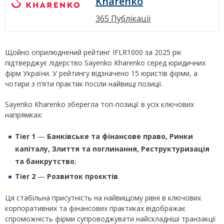
Kharenko
365 Публікації
Щойно оприлюднений рейтинг IFLR1000 за 2025 рік
підтверджує лідерство Sayenko Kharenko серед юридичних
фірм України. У рейтингу відзначено 15 юристів фірми, а
чотири з п’яти практик посіли найвищі позиції.
Sayenko Kharenko зберегла топ-позиції в усіх ключових
напрямках:
Tier 1
—
Банківське та фінансове право, Ринки
капіталу, Злиття та поглинання, Реструктуризація
та банкрутство
;
Tier 2
—
Розвиток проєктів
.
Ця стабільна присутність на найвищому рівні в ключових
корпоративних та фінансових практиках відображає
спроможність фірми супроводжувати найскладніші транзакції