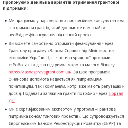
Пропонуємо декілька варіантів отримання грантової
підтримки:
Ми працюємо у партнерстві з професійним консультантом
із отримання грантів, який допоможе вам знайти
необхідне фінансування під певний проект
Ви можете самостійно отримати фінансування через
Грантову програму «Власна Справа» від Міністерства
економіки України. Це – частина урядової програми
«єРобота» та дієва підтримка мікро та малого бізнесу
https://vlasnaspravagrant.com.ua/
. За цією програмою
фінансова допомога надається як підприємцям-
початківцям, так і компаніям, котрі вже мають репутацію й
досвід. Подавати заявки на гранти потрібно через
Портал
Дія
Ми є сертифікованим експертом у програмі «Грантова
підтримка консалтингових проектів», що супроводжується
Європейським Банком Реконструкції і Розвитку (ЄБРР) та