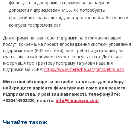
фінансується донорами, і спрямована на надання
допомоги підприємствам МСБ, які потребують
професійних знань і досвіду для зростання й забезпечення
конкурентоспроможності
Для отримання грантової підтримки на отримання наших
послуг, зокрема, на проект впровадження системи управління
підприємством (ERP-системи), вам треба подати заявку на
грант і вказати Innoware в якості консультанта. Детальна
інформація про Грантову програму та умови надання
підтримки від ЄБРР:
https://www.merezha.ua/grants/ebrd-asb
.
Ми готові обговорити потреби та деталі для вибору
найкращого варіанту фінансування саме для вашого
підприємства. У разі зацікавленості, телефонуйте:
+380444902220, пишіть:
info@innoware.com
Читайте також