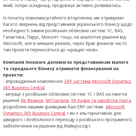
який, попри складнощі, продовжує активно розвиватись.
Із початку повномасштабного вторгнення, ми отримуємо
багато звернень від представників українського бізнесу щодо
необхідності заміни російських облікових систем: 1С, BAS,
Галактика, Парус, Моноліт тощо, на аналогічні рішення від
Місrosoft, але в нинішніх реаліях, через брак фінансів часто
такі проекти переносяться до «кращих часів».
Компанія Innoware допомагає представникам малого
та середнього бізнесу отримати фінансування на
проекти:
- впровадження комплексної
ERP системи Microsoft Dynamics
365 Business Central
;
- міграції з російських облікових систем: 1С / BAS на пакетні
рішення
IW Фінанси,
IWТоргівля
,
IW Кадри та заробітна плата
розроблені нашими фахівцями базі ERP системи
Microsoft
Dynamics 365 Business Central
, і які є альтернативою для
швидкого і безболісного переходу з російського програмного
забезпечення на рішення від Mайкрософт.