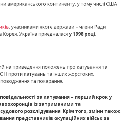
їни американського континенту, у тому числі США
иків
, учасниками якої є держави – члени Ради
а Корея, Україна приєдналася
у 1998 році
.
ий на приведення положень про катування та
 ООН проти катувань та інших жорстоких,
 поводження та покарання.
повідальності за катування – перший крок у
авоохоронців із затриманими та
судового розслідування
.
Крім того, зміни також
ування представників окупаційних військ за