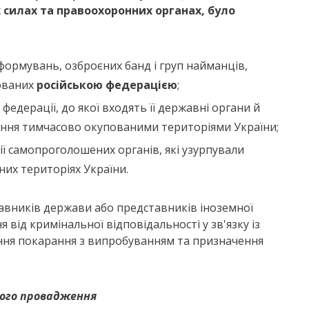
х силах та правоохоронних органах, було
формувань, озброєних банд і груп найманців,
сованих
російською федерацією
;
 федерації, до якої входять її державні органи й
ління тимчасово окупованими територіями України;
ї самопроголошених органів, які узурпували
их територіях України.
тавників держави або представників іноземної
від кримінальної відповідальності у зв'язку із
вання покарання з випробуванням та призначення
ого провадження