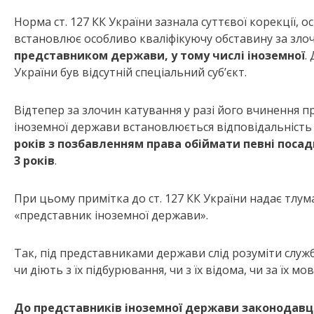
Норма ст. 127 КК України зазнала суттєвої корекції,
встановлює особливо кваліфікуючу обставину за зло
представником держави, у тому числі іноземної
.
України був відсутній спеціальний суб’єкт.
Відтепер за злочин катування у разі його вчинення
іноземної держави встановлюється відповідальність 
років з позбавленням права обіймати певні посад
3 років
.
При цьому примітка до ст. 127 КК України надає тлу
«представник іноземної держави».
Так, під представниками держави слід розуміти службов
чи діють з їх підбурювання, чи з їх відома, чи за їх мо
До представників іноземної держави законодавц