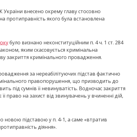
ПК України внесено окрему главу стосовно
на протиправність якого була встановлена
року
було визнано неконституційним п. 4 ч. 1 ст. 284
законом, яким скасовується кримінальна
таву закриття кримінального провадження.
ровадження за нереабілітуючих підстав фактично
имінального правопорушення, що призводить до
вить під сумнів її невинуватість. Водночас закриття
ї право на захист від звинувачень у вчиненні дій,
ено новою підставою у п. 4-1, а саме «втратив
ротиправність діяння».