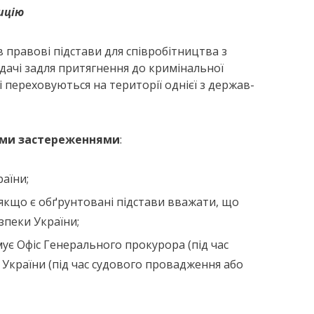
ицію
в правові підстави для співробітництва з
чі задля притягнення до кримінальної
і переховуються на території однієї з держав-
ими застереженнями
:
аїни;
 якщо є обґрунтовані підстави вважати, що
зпеки України;
мує Офіс Генерального прокурора (під час
 України (під час судового провадження або