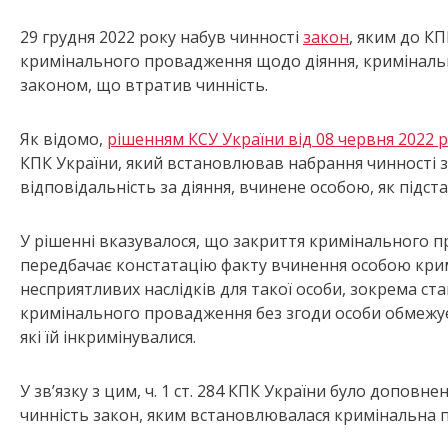
29 грудня 2022 року набув чинності
закон
, яким до К
кримінального провадження щодо діяння, криміналь
законом, що втратив чинність.
Як відомо,
рішенням КСУ України від 08 червня 2022 
КПК України, який встановлював набрання чинності 
відповідальність за діяння, вчинене особою, як підс
У рішенні вказувалося, що закриття кримінального п
передбачає констатацію факту вчинення особою кр
несприятливих наслідків для такої особи, зокрема ста
кримінального провадження без згоди особи обмежує ї
які їй інкримінувалися.
У зв’язку з цим, ч. 1 ст. 284 КПК України було доповн
чинність закон, яким встановлювалася кримінальна п