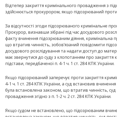
Відтепер закриття кримінального провадження з підста
здійснюється прокурором, якщо підозрюваний проти 
За відсутності згоди підозрюваного кримінальне пр
Прокурор, визнавши зібрані під час досудового розс
факту вчинення підозрюваним діяння, кримінальна п
що втратив чинність, зобов’язаний повідомити підо
досудового розслідування та надати доступ до матер
має звернутися до суду з клопотанням про закриття
підстави, передбаченої п. 4-1 ч. 1 ст. 284 КПК України.
Якщо підозрюваний заперечує проти закриття кримін
4-1 ч. 1 ст. 284 КПК України, а суд встановив вчинен
була встановлена законом, що втратив чинність, суд
провадження згідно з п. 1-2 ч. 2 ст. 284 КПК України.
Якщо судом не встановлено, що підозрюваним вчинен
встановлена законом, що втратив чинність, суд пост