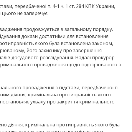
ви, передбаченої п. 4-1 ч. 1 ст. 284 КПК України,
цього не заперечує.
овадження продовжується в загальному порядку.
лідування докази достатніми для встановлення
ротиправність якого була встановлена законом,
зрюваному, його захиснику про завершення
іалів досудового розслідування. Надалі прокурор
 кримінального провадження щодо підозрюваного з
ального провадження з підстави, передбаченої п.
ня ним діяння, кримінальна протиправність якого
 постановляє ухвалу про закриття кримінального
о діяння, кримінальна протиправність якого була
ановляє ухвалу про закриття кримінального