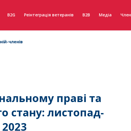
B2G
Реінтеграція ветеранів
B2B
Медіа
Член
ній-членів
інальному праві та
го стану: листопад-
 2023