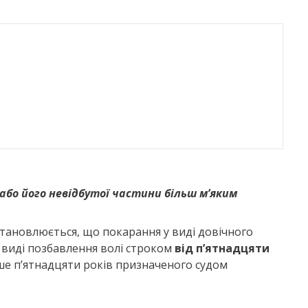
 або його невідбутої частини більш м’яким
становлюється, що покарання у виді довічного
 виді позбавлення волі строком
від п’ятнадцяти
ше п’ятнадцяти років призначеного судом