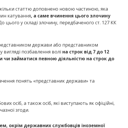
 оскільки статтю доповнено новою частиною, яка
чин катування
, а саме вчинення цього злочину
 До цього у складі злочину, передбаченого ст. 127 КК
 представником держави або представником
у вигляді позбавлення волі
на строк від 7 до 12
и чи займатися певною діяльністю на строк до
мачення понять «представник держави» та
их осіб, а також осіб, які виступають як офіційні,
вчазної згоди.
ем, окрім державних службовців іноземної