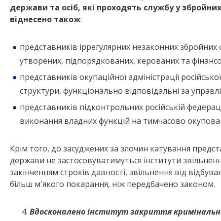
держави та осіб, які проходять службу у збройни
віднесено також
:
представників іррегулярних незаконних збройних 
утворених, підпорядкованих, керованих та фінан
представників окупаційної адміністрації російської
структури, функціонально відповідальні за управ
представників підконтрольних російській федераці
виконання владних функцій на тимчасово окупован
Крім того, до засуджених за злочин катування предс
держави не застосовуватимуться інститути звільнення 
закінченням строків давності, звільнення від відбу
більш м'якого покарання, ніж передбачено законом.
Вдосконалено інститут закриття кримінальн