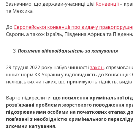
Зазначимо, що держави-учасниці цієї
Конвенції
– кра
та Мексика.
До
Європейської конвенції про видачу правопорушн
Європи, а також Ізраїль, Південна Африка та Південн
Посилено відповідальність за катуванн
я
29 грудня 2022 року набув чинності
закон
, спрямован
інших норм КК України у відповідність до Конвенції
нелюдських чи таких, що принижують гідність, видів
Варто підкреслити,
що посилення кримінальної від
розв’язанні проблеми жорстокого поводження пр
підозрюваними особами на початкових етапах до
пов’язані з необхідністю кримінального переслід
злочини катування
.