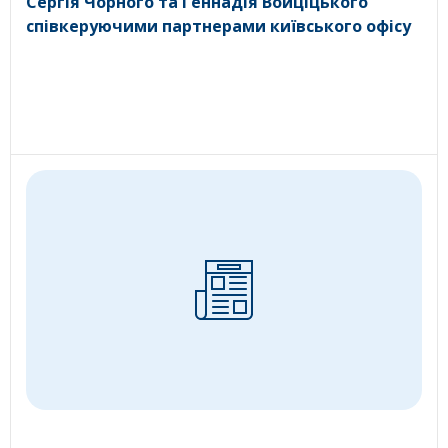
Сергія Чорного та Геннадія Войціцького
співкеруючими партнерами київського офісу