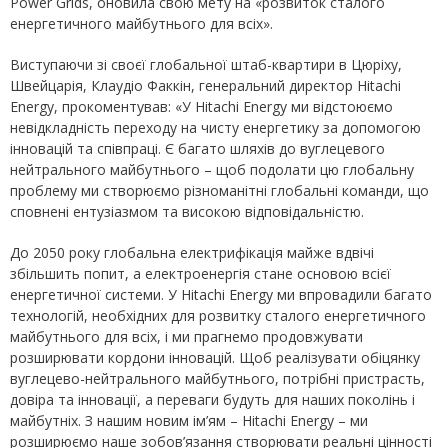
Power Grids, оновила свою мету на «розвиток сталого
енергетичного майбутнього для всіх».
Виступаючи зі своєї глобальної штаб-квартири в Цюріху,
Швейцарія, Клаудіо Факкін, генеральний директор Hitachi
Energy, прокоментував: «У Hitachi Energy ми відстоюємо
невідкладність переходу на чисту енергетику за допомогою
інновацій та співпраці. Є багато шляхів до вуглецевого
нейтрального майбутнього – щоб подолати цю глобальну
проблему ми створюємо різноманітні глобальні команди, що
сповнені ентузіазмом та високою відповідальністю.
До 2050 року глобальна електрифікація майже вдвічі
збільшить попит, а електроенергія стане основою всієї
енергетичної системи. У Hitachi Energy ми впровадили багато
технологій, необхідних для розвитку сталого енергетичного
майбутнього для всіх, і ми прагнемо продовжувати
розширювати кордони інновацій. Щоб реалізувати обіцянку
вуглецево-нейтрального майбутнього, потрібні пристрасть,
довіра та інновації, а переваги будуть для наших поколінь і
майбутніх. З нашим новим ім’ям – Hitachi Energy – ми
розширюємо наше зобов’язання створювати реальні цінності