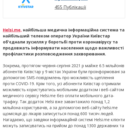
455 Публікації
Helsi.me,
найбільша медична інформаційна система та
найбільший телеком оператор України Київстар
об'єднали зусилля у боротьбі проти коронавірусу та
продовжать інформувати населення щодо важливості
профілактики розповсюдження захворювання.
Зокрема, протягом червня-серпня 2021 р майже 6.5 мільйонів
абонентів Київстар у 9 містах України були проінформовані за
допомогою SMS-повідомлень про можливість щеплення
проти COVID-19. Крім того, усі абоненти Київстар отримали
можливість користуватись мобільним додатком і веб-сайтом
медичного сервісу Helsi.me без оплати мобільного дата-
трафіку. Так додаток Helsi вже завантажило понад 1,2
мільйона користувачів, а за допомогою веб-сайту helsi.me
щомісяця до лікарів записується понад 600 тисяч людей.
Нагадаємо, що завдяки інформаційній системі Helsi.me клієнти
можуть записуватись на прийом до понад 1300 державних та