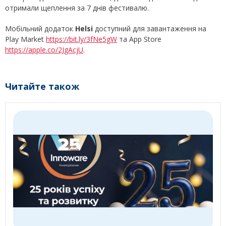
отримали щеплення за 7 днів фестивалю.
Мобільний додаток
Helsi
доступний для завантаження на
Play Market
https://bit.ly/3fNe5gW
та App Store
https://apple.co/2JgAcjU
.
Читайте також