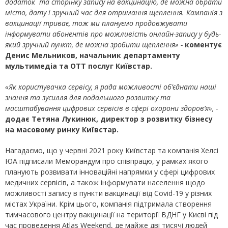
додаток та сторінку запису на вакцинацію, де можна обрати
місто, дату і зручний час для отримання щеплення. Кампанія з
вакцинації триває, тож ми плануємо продовжувати
інформувати абонентів про можливість онлайн-запису у будь-
який зручний пункт
, де можна зробити щеплення
» -
коментує
Денис Мельников, начальник департаменту
мультимедіа та ОТТ послуг Київстар.
«Як користувачка сервісу, я рада можливості об’єднати наші
знання та зусилля для подальшого розвитку та
масштабування цифрових сервісів в сфері охорони здоров’я», -
додає Тетяна Лукинюк, директор з розвитку бізнесу
на масовому ринку Київстар.
Нагадаємо, що у червні 2021 року Київстар та компанія Хелсі
ЮА підписали Меморандум про співпрацю, у рамках якого
планують розвивати інноваційні напрямки у сфері цифрових
медичних сервісів, а також інформувати населення щодо
можливості запису в пункти вакцинації від Сovid-19 у різних
містах України. Крім цього, компанія підтримала створення
тимчасового центру вакцинації на території ВДНГ у Києві під
час проведення Atlas Weekend, де майже дві тисячі людей