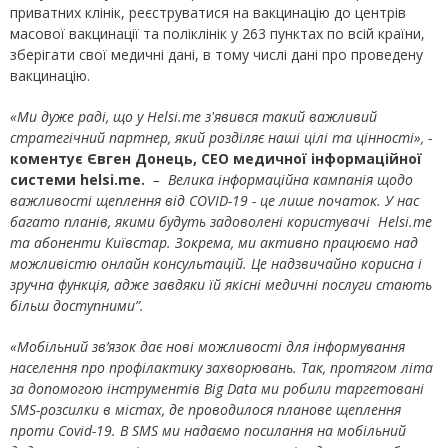
приватних клінік, реєструватися на вакцинацію до центрів
масової вакцинації та поліклінік у 263 пунктах по всій країни,
зберігати свої медичні дані, в тому числі дані про проведену
вакцинацію.
«Ми дуже раді, що у Helsi.me з'явився такий важливий
стратегічний партнер, який розділяє наші цілі та цінності», -
коментує Євген Донець, СЕО медичної інформаційної
системи helsi.me.
– Велика інформаційна кампанія щодо
важливості щеплення від COVID-19 - це лише початок. У нас
багато планів, якими будуть задоволені користувачі Helsi.me
та абоненти Київстар. Зокрема, ми активно працюємо над
можливістю онлайн консультацій. Це надзвичайно корисна і
зручна функція, адже завдяки їй якісні медичні послуги стають
більш доступними”.
«Мобільний зв’язок дає нові можливості для інформування
населення про профілактику захворювань. Так, протягом літа
за допомогою інструментів
Big
Data
ми робили таргетовані
SMS-розсилки в містах, де проводилося планове щеплення
проти Covid-19. В SMS ми надаємо посилання на мобільний