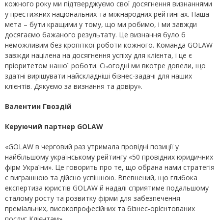
кожного року ми підтверджуємо свої досягнення визнаннями
у престижних національних та міжнародних рейтингах. Наша
мета – бути кращими у тому, що ми робимо, і ми завжди
досягаємо бажаного результату. Це визнання було б
неможливим без кропіткої роботи кожного. Команда GOLAW
завжди націлена на досягнення успіху для клієнта, і це є
пріоритетом нашої роботи. Сьогодні ми вкотре довели, що
здатні вирішувати найскладніші бізнес-задачі для наших
клієнтів. Дякуємо за визнання та довіру».
Валентин Гвоздій
Керуючий партнер GOLAW
«GOLAW в черговий раз утримала провідні позиції у
найбільшому українському рейтингу «50 провідних юридичних
фірм України». Це говорить про те, що обрана нами стратегія
є виграшною та дійсно успішною. Впевнений, що глибока
експертиза юристів GOLAW й надалі сприятиме подальшому
сталому росту та розвитку фірми для забезпечення
преміальних, високопрофесійних та бізнес-орієнтованих
послуг Клієнтам».