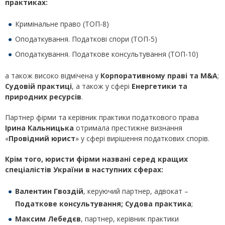
практиках:
Кримінальне право (ТОП-8)
Оподаткування. Податкові спори (ТОП-5)
Оподаткування. Податкове консультування (ТОП-10)
а також високо відмічена у
Корпоративному праві та M&A
;
Судовій практиці
, а також у сфері
Енергетики та
природн
их ресурсів
.
Партнер фірми та керівник практики податкового права
Ірина Кальницька
отримала престижне визнання
«
Провідний юрист
» у сфері вирішення податкових спорів.
Крім того, юристи фірми названі серед кращих
спеціалістів України
в наступних сферах:
Валентин Гвоздій
, керуючий партнер, адвокат –
Податкове консультування; Судова практика
;
Максим Лебедєв
, партнер, керівник практики