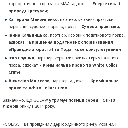
корпоративного права та M&A, адвокат –
Енергетика і
природні ресурси
;
Катерина Манойленко
, партнер, керівник практики
вирішення судових спорів, адвокат –
Судова практика
;
Ірина Кальницька
, партнер, керівник податкового права,
адвокат –
Вирішення податкових спорів (звання
«Провідний юрист») та
Податкове консультування
;
Ігор Глушко
, партнер, керівник практики кримінального
права, адвокат –
Кримінальне право та White Collar
Crime
;
Анжеліка Моісєєва
, партнер, адвокат –
Кримінальне
право та White Collar Crime
.
Зазначимо, що GOLAW
утримує позиції серед ТОП-10
лідерів
ринку з 2011 року.
«GOLAW – це провідний лідер юридичного ринку України, і