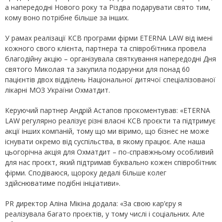
а напередодні Нового року та Різдва подарувати свято тим,
кому воно потрібне більше за інших.
У рамах реалізації КСВ програми фірми ETERNA LAW від імені
кожного свого клієнта, партнера та співробітника провела
благодійну акцію – організувала святкування напередодні Дня
святого Миколая та закупила подарунки для понад 60
пацієнтів двох відділень Національної дитячої спеціалізованої
лікарні МОЗ України Охматдит.
Керуючий партнер Андрій Астапов прокоментував: «ETERNA
LAW регулярно реалізує різні власні КСВ проєкти та підтримує
акції інших компаній, тому що ми віримо, що бізнес не може
існувати окремо від суспільства, в якому працює. Але наша
цьогорічна акція для Охматдит – по-справжньому особливий
для нас проєкт, який підтримав буквально кожен співробітник
фірми. Сподіваюся, щороку дедалі більше колег
здійснюватиме подібні ініціативи».
PR директор Аліна Мікіна додала: «За свою кар’єру я
реалізувала багато проєктів, у тому числі і соціальних. Але