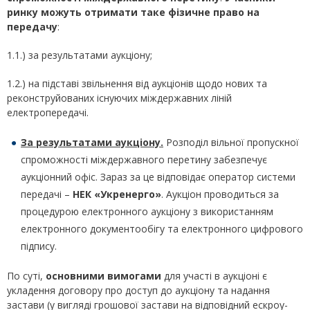
ринку можуть отримати таке фізичне право на
передачу
:
1.1.) за результатами аукціону;
1.2.) на підставі звільнення від аукціонів щодо нових та
реконструйованих існуючих міждержавних ліній
електропередачі.
За результатами аукціону.
Розподіл вільної пропускної
спроможності міждержавного перетину забезпечує
аукціонний офіс. Зараз за це відповідає оператор системи
передачі –
НЕК «Укренерго»
. Аукціон проводиться за
процедурою електронного аукціону з використанням
електронного документообігу та електронного цифрового
підпису.
По суті,
основними вимогами
для участі в аукціоні є
укладення договору про доступ до аукціону та надання
застави (у вигляді грошової застави на відповідний ескроу-