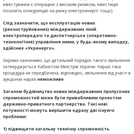
інвестування є операцією з високим ризиком, інвестиція
посилить конкуренцію на ринку електроенергії тощо).
Слід зазначити, що експлуатацію нових
(реконструйованих) міждержавних ліній
електропередачі та диспетчерське (оперативно-
технологічне) управління ними, у будь-якому випадку,
здійснює «Укренерго».
Окремо зазначимо, що детальний порядок такого звільнення
затверджується Кабінетом Міністрів України. Наразі така
процедура не передбачена, відповідно, звільнення від участі в
аукціонах наразі
неможливе
.
Загалом будівництво нових міждержавних пропускних
спроможностей може бути привабливим проектом
державно-приватного партнерства. Такі нові
потужності можуть вирішити одразу дві існуючі
проблеми:
1) підвищити загальну технічну спроможність