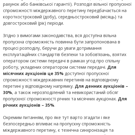
рахунок або банківської гарантії). Розподіл вільної пропускної
спроможності міждержавного перетину передбачається на
короткостроковий (добу), середньостроковий (місяць) та
довгостроковий (рік) періоди.
Згідно з вимогами законодавства, вся доступна вільна
пропускна спроможність повинна бути запропонована в
процесі розподілу, беручи до уваги дотримання
експлуатаційних стандартів безпеки та зобов’язань, взятих
оператором системи передачі в рамках угод про спільну
роботу, укладених оператором системи передачі.
Для
місячних аукціонів це 35%
доступної пропускної
спроможності міждержавних перетинів на відповідному
перетині у відповідному напрямку.
Для денних аукціонів –
30%
, а також нерозподілений та невикористаний обсяг
пропускної спроможності річних та місячних аукціонах.
Для
річних аукціонів – 35%
.
Окремим питанням, про яке тут варто згадати і яке
безпосередньо впливає на пропускну спроможність
міждержавного перетину, є технічна синхронізація та