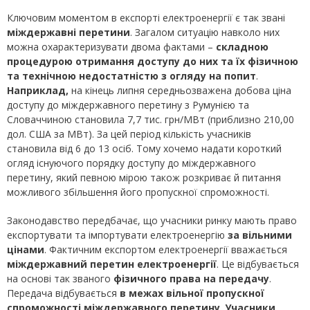
Ключовим моментом в експорті електроенергії є так звані
міждержавні перетини
. Загалом ситуацію навколо них
можна охарактеризувати двома фактами –
складною
процедурою отримання доступу до них та їх фізичною
та технічною недостатністю з огляду на попит
.
Наприклад,
на кінець липня середньозважена добова ціна
доступу до міждержавного перетину з Румунією та
Словаччиною становила 7,7 тис. грн/МВт (приблизно 210,00
дол. США за МВт). За цей період кількість учасників
становила від 6 до 13 осіб. Тому хочемо надати короткий
огляд існуючого порядку доступу до міждержавного
перетину, який певною мірою також розкриває й питання
можливого збільшення його пропускної спроможності.
Законодавство передбачає, що учасники ринку мають право
експортувати та імпортувати електроенергію
за вільними
цінами
. Фактичним експортом електроенергії вважається
міждержавний перетин електроенергії
. Це відбувається
на основі так званого
фізичного права на передачу
.
Передача відбувається
в межах вільної пропускної
спроможності міждержавного перетину
.
Учасники