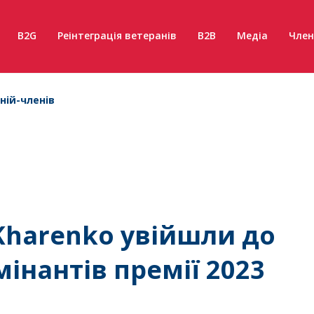
B2G
Реінтеграція ветеранів
B2B
Медіа
Член
ній-членів
Kharenko увійшли до
інантів премії 2023