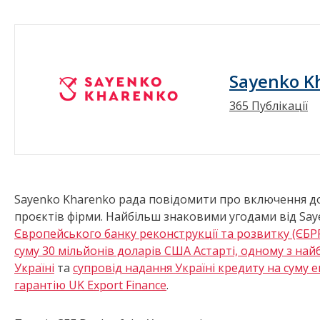
Sayenko K
365 Публікації
Sayenko Kharenko рада повідомити про включення до 
проєктів фірми. Найбільш знаковими угодами від Sa
Європейського банку реконструкції та розвитку (ЄБРР
суму 30 мільйонів доларів США Астарті, одному з на
Україні
та
супровід надання Україні кредиту на суму е
гарантію UK Export Finance
.