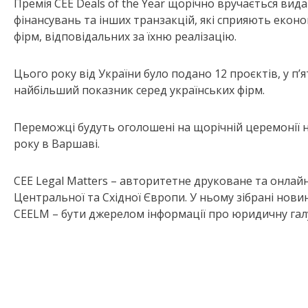
Премія CEE Deals of the Year щорічно вручається вида
фінансувань та інших транзакцій, які сприяють еконо
фірм, відповідальних за їхню реалізацію.
Цього року від України було подано 12 проєктів, у п’
найбільший показник серед українських фірм.
Переможці будуть оголошені на щорічній церемонії на
року в Варшаві.
CEE Legal Matters – авторитетне друковане та онла
Центральної та Східної Європи. У ньому зібрані новини
CEELM – бути джерелом інформації про юридичну галу