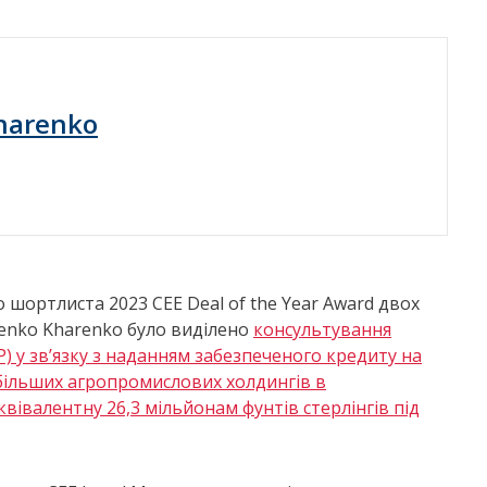
harenko
шортлиста 2023 CEE Deal of the Year Award двох
yenko Kharenko було виділено
консультування
) у зв’язку з наданням забезпеченого кредиту на
йбільших агропромислових холдингів в
квівалентну 26,3 мільйонам фунтів стерлінгів під