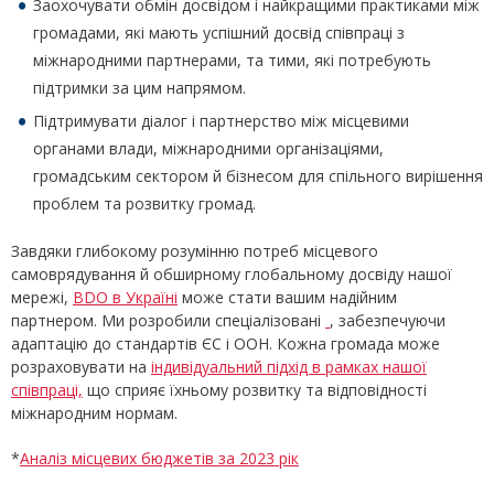
Заохочувати обмін досвідом і найкращими практиками між
громадами, які мають успішний досвід співпраці з
міжнародними партнерами, та тими, які потребують
підтримки за цим напрямом.
Підтримувати діалог і партнерство між місцевими
органами влади, міжнародними організаціями,
громадським сектором й бізнесом для спільного вирішення
проблем та розвитку громад.
Завдяки глибокому розумінню потреб місцевого
самоврядування й обширному глобальному досвіду нашої
мережі,
BDO в Україні
може стати вашим надійним
партнером. Ми розробили спеціалізовані
, забезпечуючи
адаптацію до стандартів ЄС і ООН. Кожна громада може
розраховувати на
індивідуальний підхід в рамках нашої
співпраці,
що сприяє їхньому розвитку та відповідності
міжнародним нормам.
*
Аналіз місцевих бюджетів за 2023 рік