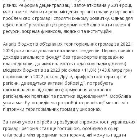
рівнях. Реформа децентралізації, започаткована у 2014 році,
має на меті зміцнити роль місцевих органів влади у вирішенні
проблем своїх громад і сприяти їхньому розвитку. Однак для
ефективної реалізації цієї реформи необхідно мати належні
ресурси, зокрема фінансові, людські та інституційні.
Аналіз бюджетів об’єднаних територіальних громад за 2022 і
2023 роки показує кілька важливих тенденцій. Перше, приріст
доходів загального фонду* без трансфертів (переважно
власні доходи, до яких належать податкові надходження)
місцевих бюджетів за 2023 рік склав +11,0% (+43,8 млрд грн)
порівнюючи з 2022 роком. Друге, прифронтові території й
регіони, де ведуться активні бойові дії, потребують
вдосконалення підходів до формування державної
регіональної політики та політики відновлення**. Особлива
увага має бути приділена розробці та реалізації механізмів
підтримки територіальних громад у цих зонах.
За таких умов потреба в розбудові спроможності українських
громад і регіонів стає ще гострішою, особливо в сфері
співпраці з міжнародними партнерами, які можуть надати