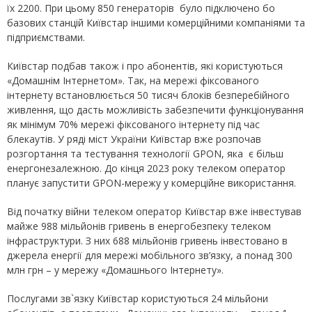
їх 2200. При цьому 850 генераторів було підключено бо
базових станцій Київстар іншими комерційними компаніями та
підприємствами.
Київстар подбав також і про абонентів, які користуються
«Домашнім Інтернетом». Так, на мережі фіксованого
інтернету встановлюється 50 тисяч блоків безперебійного
живлення, що дасть можливість забезпечити функціонування
як мінімум 70% мережі фіксованого інтернету під час
блекаутів. У ряді міст України Київстар вже розпочав
розгортання та тестування технології GPON, яка є більш
енергонезалежною. До кінця 2023 року телеком оператор
планує запустити GPON-мережу у комерційне використання.
Від початку війни телеком оператор Київстар вже інвестував
майже 988 мільйонів гривень в енергобезпеку телеком
інфраструктури. З них 688 мільйонів гривень інвестовано в
джерела енергії для мережі мобільного зв’язку, а понад 300
млн грн – у мережу «Домашнього Інтернету».
Послугами зв`язку Київстар користуються 24 мільйони