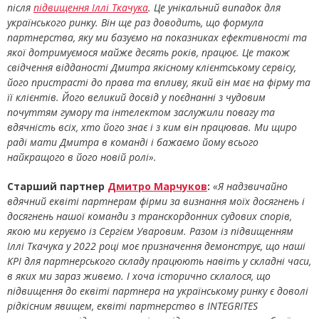
після
підвищення Іллі Ткачука
. Це унікальний випадок для
українського ринку. Він ще раз доводить, що формула
партнерства, яку ми базуємо на показниках ефективності та
якої дотримуємося майже десять років, працює. Це також
свідчення відданості Дмитра якісному клієнтському сервісу,
його пристрасті до права та впливу, який він має на фірму та
її клієнтів. Його великий досвід у поєднанні з чудовим
почуттям гумору та інтелектом заслужили повагу та
вдячність всіх, хто його знає і з ким він працював. Ми щиро
раді мати Дмитра в команді і бажаємо йому всього
найкращого в його новій ролі».
Старший партнер
Дмитро Марчуков
:
«Я надзвичайно
вдячний еквіті партнерам фірми за визнання моїх досягнень і
досягнень нашої команди з транскордонних судових спорів,
якою ми керуємо із Сергієм Уваровим. Разом із підвищенням
Іллі Ткачука у 2022 році моє призначення демонструє, що наші
KPI для партнерського складу працюють навіть у складні часи,
в яких ми зараз живемо. І хоча історично склалося, що
підвищення до еквіті партнера на українському ринку є доволі
рідкісним явищем, еквіті партнерство в INTEGRITES