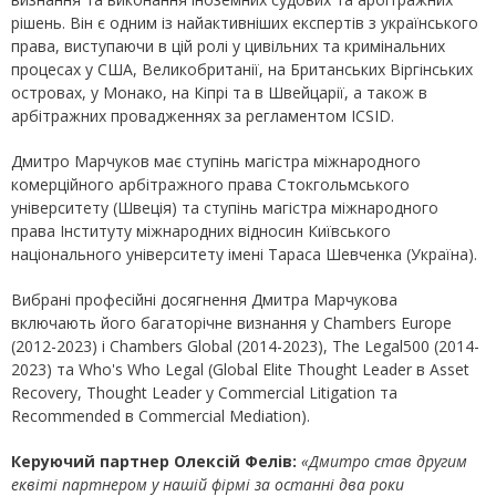
рішень. Він є одним із найактивніших експертів з українського
права, виступаючи в цій ролі у цивільних та кримінальних
процесах у США, Великобританії, на Британських Віргінських
островах, у Монако, на Кіпрі та в Швейцарії, а також в
арбітражних провадженнях за регламентом ICSID.
Дмитро Марчуков має ступінь магістра міжнародного
комерційного арбітражного права Стокгольмського
університету (Швеція) та ступінь магістра міжнародного
права Інституту міжнародних відносин Київського
національного університету імені Тараса Шевченка (Україна).
Вибрані професійні досягнення Дмитра Марчукова
включають його багаторічне визнання у Chambers Europe
(2012-2023) і Chambers Global (2014-2023), The Legal500 (2014-
2023) та Who's Who Legal (Global Elite Thought Leader в Asset
Recovery, Thought Leader у Commercial Litigation та
Recommended в Commercial Mediation).
Керуючий партнер Олексій Фелів:
«Дмитро став другим
еквіті партнером у нашій фірмі за останні два роки