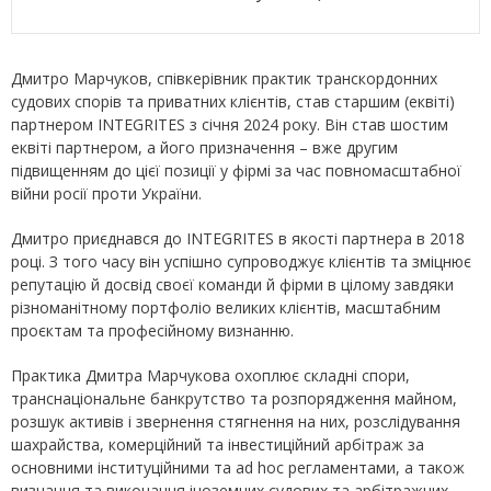
Дмитро Марчуков, співкерівник практик транскордонних
судових спорів та приватних клієнтів, став старшим (еквіті)
партнером INTEGRITES з січня 2024 року. Він став шостим
еквіті партнером, а його призначення – вже другим
підвищенням до цієї позиції у фірмі за час повномасштабної
війни росії проти України.
Дмитро приєднався до INTEGRITES в якості партнера в 2018
році. З того часу він успішно супроводжує клієнтів та зміцнює
репутацію й досвід своєї команди й фірми в цілому завдяки
різноманітному портфоліо великих клієнтів, масштабним
проєктам та професійному визнанню.
Практика Дмитра Марчукова охоплює складні спори,
транснаціональне банкрутство та розпорядження майном,
розшук активів і звернення стягнення на них, розслідування
шахрайства, комерційний та інвестиційний арбітраж за
основними інституційними та ad hoc регламентами, а також
визнання та виконання іноземних судових та арбітражних