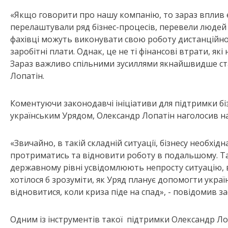
«Якщо говорити про нашу компанію, то зараз вплив еп
перелаштували ряд бізнес-процесів, перевели людей н
фахівці можуть виконувати свою роботу дистанційно
заробітні плати. Однак, це не ті фінансові втрати, я
Зараз важливо спільними зусиллями якнайшвидше ста
Лопатін.
Коментуючи законодавчі ініціативи для підтримки біз
українським Урядом, Олександр Лопатін наголосив на
«Звичайно, в такій складній ситуації, бізнесу необхі
протриматись та відновити роботу в подальшому. Такі
державному рівні усвідомлюють непросту ситуацію, в
хотілося б зрозуміти, як Уряд планує допомогти укра
відновитися, коли криза піде на спад», - повідомив з
Одним із інструментів такої підтримки Олександр Л