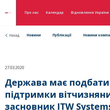
Про нас
Календар
Відновлення України
Новини
Публікації
Новини компа
Назад
27.03.2020
Держава має подбати
підтримки вітчизняни
засновник ITW System