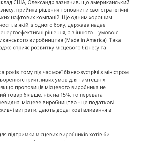
риклад США, Олександр зазначив, що американський
знесу, прийняв рішення поповнити свої стратегічні
ських нафтових компаній. Ще одним хорошим
ті, в якій, з одного боку, держава надає
 енергоефективні рішення, а з іншого - умовою
иканського виробництва (Made in America). Така
дже сприяє розвитку місцевого бізнесу та
років тому під час моєї бізнес-зустрічі з міністром
створення сприятливих умов для тамтешніх
, якщо пропозиція місцевого виробника не
й товар більше, ніж на 15%, то перевага
чевидна: місцеве виробництво - це податкові
поживчі витрати, дають додаткові вливання в
для підтримки місцевих виробників хотів би