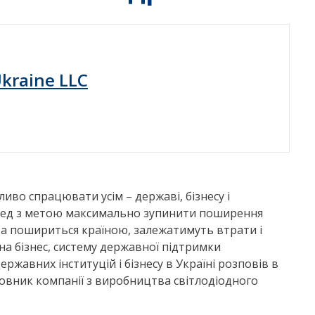
Ukraine LLC
ливо спрацювати усім – державі, бізнесу і
еред з метою максимально зупинити поширення
я та пошириться країною, залежатимуть втрати і
 на бізнес, систему державної підтримки
ржавних інституцій і бізнесу в Україні розповів в
новник компанії з виробництва світлодіодного