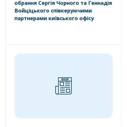
обрання Сергія Чорного та Геннадія
Войціцького співкеруючими
партнерами київського офісу