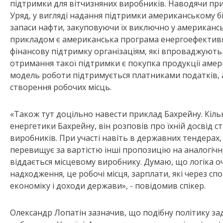
підтримки для вітчизняних виробників. Наводячи п
Уряд, у вигляді надання підтримки американському бі
запаси нафти, закуповуючи їх виключно у американ
прикладом є американська програма енергоефективнос
фінансову підтримку організаціям, які впроваджують
отримання такої підтримки є покупка продукції амер
модель роботи підтримується платниками податків, а
створення робочих місць.
«Також тут доцільно навести приклад Бахрейну. Кілька 
енергетики Бахрейну, він розповів про їхній досвід 
виробників. При участі навіть в державних тендерах
перевищує за вартістю інші пропозицію на аналогічни
віддається місцевому виробнику. Думаю, що логіка о
надходження, це робочі місця, зарплати, які через с
економіку і доходи держави», - повідомив спікер.
Олександр Лопатін зазначив, що подібну політику за