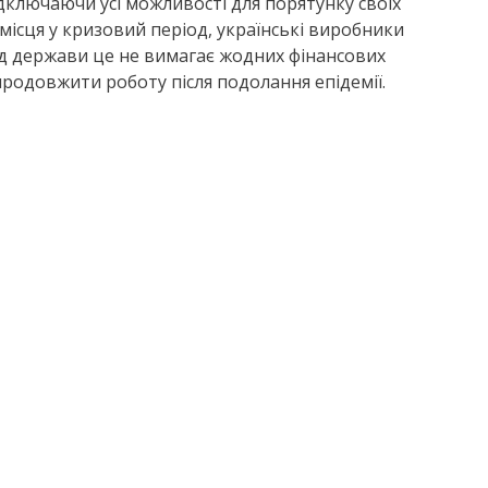
ідключаючи усі можливості для порятунку своїх
місця у кризовий період, українські виробники
ід держави це не вимагає жодних фінансових
продовжити роботу після подолання епідемії.