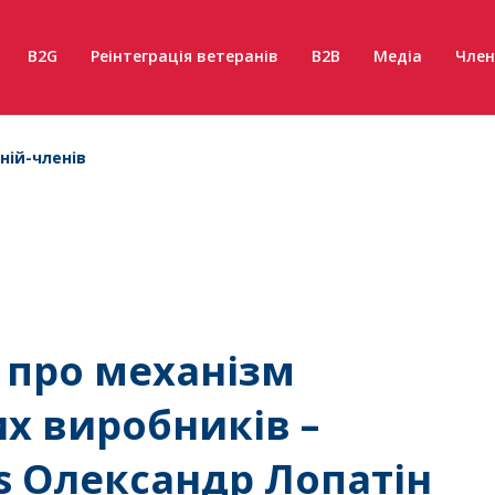
B2G
Реінтеграція ветеранів
B2B
Медіа
Член
ній-членів
 про механізм
х виробників –
s Олександр Лопатін