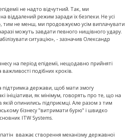
ідемії не надто відчутний. Так, ми
а віддалений режим заради їх безпеки. Не усі
, тим не менш, ми продовжуємо усім виплачувати
кі наразі можуть завдати певного нищівного удару.
білізувати ситуацію», - зазначив Олександр
несу на період епідемії, нещодавно прийняті
 важливості подібних кроків.
дна підтримка держави, щоб мати змогу
 ініціативи, як мінімум, говорять про те, що на
 якій опинились підприємці. Але разом з тим
їнському бізнесу "витримати бурю" і швидко
асновник ITW Systems.
опатін вважає створення механізму державної