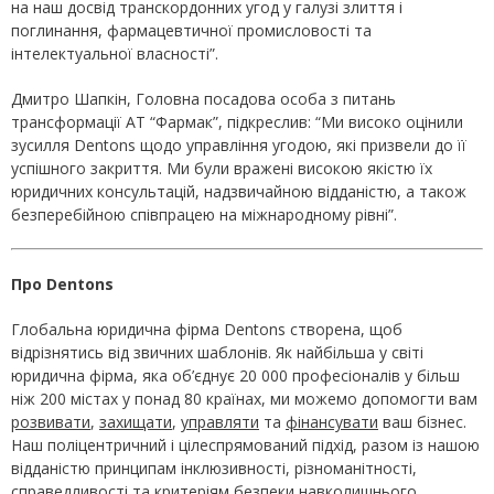
на наш досвід транскордонних угод у галузі злиття і
поглинання, фармацевтичної промисловості та
інтелектуальної власності”.
Дмитро Шапкін, Головна посадова особа з питань
трансформації АТ “Фармак”, підкреслив: “Ми високо оцінили
зусилля Dentons щодо управління угодою, які призвели до її
успішного закриття. Ми були вражені високою якістю їх
юридичних консультацій, надзвичайною відданістю, а також
безперебійною співпрацею на міжнародному рівні”.
Про
Dentons
Глобальна юридична фірма Dentons створена, щоб
відрізнятись від звичних шаблонів. Як найбільша у світі
юридична фірма, яка об’єднує 20 000 професіоналів у більш
ніж 200 містах у понад 80 країнах, ми можемо допомогти вам
розвивати
,
захищати
,
управляти
та
фінансувати
ваш бізнес.
Наш поліцентричний і цілеспрямований підхід, разом із нашою
відданістю принципам інклюзивності, різноманітності,
справедливості та критеріям безпеки навколишнього