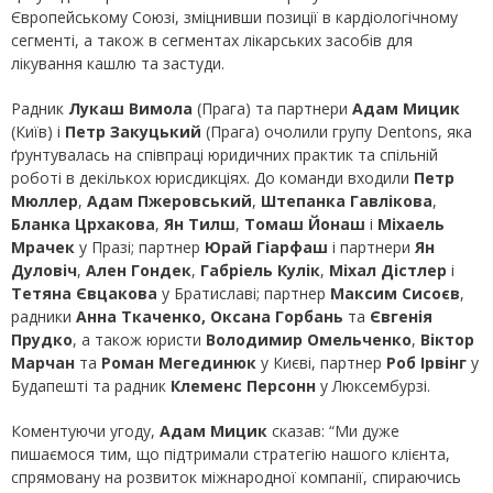
Європейському Союзі, зміцнивши позиції в кардіологічному
сегменті, а також в сегментах лікарських засобів для
лікування кашлю та застуди.
Радник
Лукаш Вимола
(Прага) та партнери
Адам Мицик
(Київ) і
Петр Закуцький
(Прага) очолили групу Dentons, яка
ґрунтувалась на співпраці юридичних практик та спільній
роботі в декількох юрисдикціях. До команди входили
Петр
Мюллер
,
Адам Пжеровський
,
Штепанка Гавлікова
,
Бланка Црхакова
,
Ян Тилш
,
Томаш Йонаш
і
Міхаель
Мрачек
у Празі; партнер
Юрай Гіарфаш
і партнери
Ян
Дуловіч
,
Ален Гондек
,
Габріель Кулік
,
Міхал Дістлер
і
Тетяна Євцакова
у Братиславі; партнер
Максим Сисоєв
,
радники
Анна Ткаченко, Оксана Горбань
та
Євгенія
Прудко
, а також юристи
Володимир Омельченко
,
Віктор
Марчан
та
Роман Мегединюк
у Києві, партнер
Роб Ірвінг
у
Будапешті та радник
Клеменс Персонн
у Люксембурзі.
Коментуючи угоду,
Адам Мицик
сказав: “Ми дуже
пишаємося тим, що підтримали стратегію нашого клієнта,
спрямовану на розвиток міжнародної компанії, спираючись