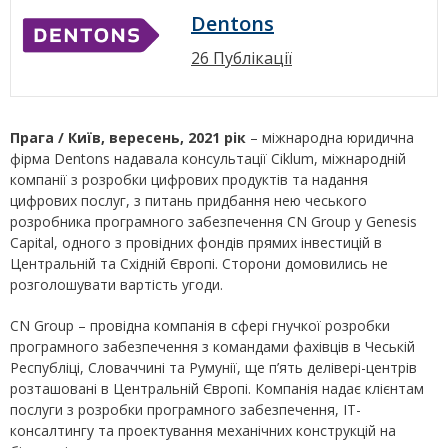
Dentons
26 Публікації
Прага / Київ, вересень, 2021 рік
– міжнародна юридична
фірма Dentons надавала консультації Ciklum, міжнародній
компанії з розробки цифрових продуктів та надання
цифрових послуг, з питань придбання нею чеського
розробника програмного забезпечення CN Group у Genesis
Capital, одного з провідних фондів прямих інвестицій в
Центральній та Східній Європі. Сторони домовились не
розголошувати вартість угоди.
CN Group – провідна компанія в сфері гнучкої розробки
програмного забезпечення з командами фахівців в Чеській
Республіці, Словаччині та Румунії, ще п’ять делівері-центрів
розташовані в Центральній Європі. Компанія надає клієнтам
послуги з розробки програмного забезпечення, IT-
консалтингу та проектування механічних конструкцій на