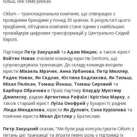
більш, ніж семи ринках.
Ciklum – транснаціональна компанія, що співпрацює з
провідними брендами у понад 30 країнах. В результаті цього
придбання, об’єднана компанія стане одним з найбільших
провайдерів цифрових трансформацій у Центрально-Східній
Європі.
Партнери
Петр Закуцкий
та
Адам Мицик
, а також юрист
Войтек Новак
очолили команду юристів Dentons, що
супроводжувала транзакцію. До складу команди входили
юристи
Міхаель Мрачек
,
Анна Урбанова
,
Петр Мюллер
,
Радек Новак
,
Ян Седлак
,
Юстина Бодлакова
,
Ян Тильш
,
Міхал Пелікан
,
Томаш Йонаш
,
Томаш Сировий
та
Барбора Обрачова
в Празі; партнер
Клаудіу Мунтяну
Джипеску
, радник
Аргентина Рафаїл
і
Крістіна Марку
, а
також старший юрист
Луїза Онофрей
у Бухаресті; радник
Лінда Менделова
, юристи
Ян Дуловіч
,
Сона Куріллова
та
помічник юриста
Міхал Дістлер
у Братиславі.
Петр Закуцкий
сказав, “Ми були раді консультувати Ciklum з
питань цієї транзакції та зіграти певну роль у підтримці їх