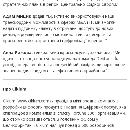
стратегічних планів в регіоні Центрально-Східної Європи.”
Адам Мицик
додав: “Ефективно використовуючи наші
транскордонні можливості в сферах M&A і IT, ми змогли
надати підтримку клієнту в отриманні доступу до нових
ринків, в розширенні його можливостей та ресурсів та
прискоренні його зростання і цифровізації в регіоні.”
Анна Рижова
, генеральний юрисконсульт, зазначила, “Ми
вдячні за те, що нас супроводжувала команда Dentons. Їх
досвід, оперативність та професійний підхід мали вирішальне
значення для швидкого та ефективного придбання.“
Про Ciklum
Ciklum (www.ciklum.com) - провідна міжнародна компанія з
розробки цифрових продуктів і надання цифрових послуг, яка
співпрацює з компаніями зі списку Fortune 500 і організаціями,
що стрімко розвиваються. З головним офісом у
Великобританії, Ciklum налічує понад 3,500 розробників