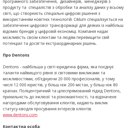
програмного забезпечення, дизайнерів, менеджерів з
продукту та спеціалістів з обробки та аналізу даних у всьому
світі, що створюють спеціальні цифрові рішення з
використанням новітніх технологій. Ciklum спеціалізується на
забезпеченні цифрової трансформації для деяких із найбільш
відомих брендів у цифровій економіці. Компанія надає
можливість своїм клієнтам та людям перевищити свій
потенціал та досягти екстраординарних рішень.
Про
Dentons
Dentons - найбільша у світі юридична фірма, яка поєднує
таланти найвищого рівня зі світовими викликами та
можливостями, об’єднуючи 20 000 професіоналів, у тому
числі 12 000 юристів, у більш ніж 200 містах, у більш ніж 80
країнах. Поліцентричний та цілеспрямований підхід Dentons,
прихильність до інклюзії та різноманітності, та відзначене
нагородами обслуговування клієнтів, кидають виклик
статусу-кводля просування інтересів клієнтів.
www.dentons.com
Контактна особа
: