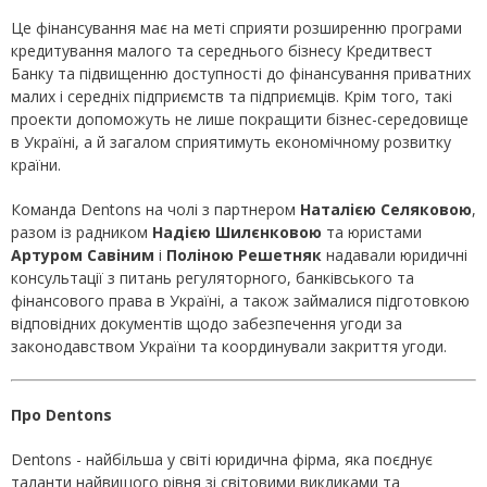
Це фінансування має на меті сприяти розширенню програми
кредитування малого та середнього бізнесу Кредитвест
Банку та підвищенню доступності до фінансування приватних
малих і середніх підприємств та підприємців. Крім того, такі
проекти допоможуть не лише покращити бізнес-середовище
в Україні, а й загалом сприятимуть економічному розвитку
країни.
Команда Dentons на чолі з партнером
Наталією Селяковою
,
разом із радником
Надією Шилєнковою
та юристами
Артуром Савіним
і
Поліною Решетняк
надавали юридичні
консультації з питань регуляторного, банківського та
фінансового права в Україні, а також займалися підготовкою
відповідних документів щодо забезпечення угоди за
законодавством України та координували закриття угоди.
Про
Dentons
Dentons - найбільша у світі юридична фірма, яка поєднує
таланти найвищого рівня зі світовими викликами та