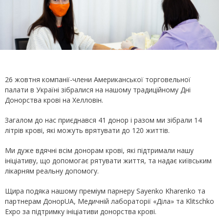
26 жовтня компанії-члени Американської торговельної
палати в Україні зібралися на нашому традиційному Дні
Донорства крові на Хелловін.
Загалом до нас приєднався 41 донор і разом ми зібрали 14
літрів крові, які можуть врятувати до 120 життів.
Ми дуже вдячні всім донорам крові, які підтримали нашу
ініціативу, що допомогає рятувати життя, та надає київським
лікарням реальну допомогу.
Щира подяка нашому преміум парнеру Sayenko Kharenko та
партнерам ДонорUA, Медичній лабораторії «Діла» та Klitschko
Expo за підтримку ініціативи донорства крові.