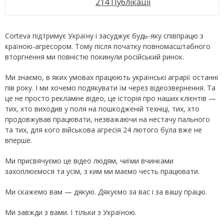
214 Публікації
Corteva підтримує Україну і засуджує будь-яку співпрацю з
країною-агресором. Тому після початку повномасштабного
вторгнення ми повністю покинули російський ринок.
Ми знаємо, в яких умовах працюють українські аграрії останні
пів року. І ми хочемо подякувати їм через відеозвернення. Та
це не просто рекламне відео, це історія про наших клієнтів —
тих, хто виходив у поля на пошкодженій техніці, тих, хто
продовжував працювати, незважаючи на нестачу пального
та тих, для кого військова агресія 24 лютого була вже не
вперше.
Ми присвячуємо це відео людям, чиїми вчинками
захоплюємося та усім, з ким ми маємо честь працювати.
Ми скажемо вам — дякую. Дякуємо за вас і за вашу працю.
Ми завжди з вами. І тільки з Україною.