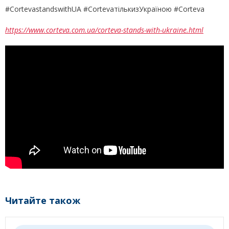
#CortevastandswithUA #CortevaтількизУкраїною #Corteva
https://www.corteva.com.ua/corteva-stands-with-ukraine.html
Читайте також