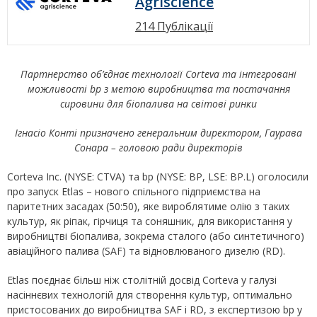
Agriscience
214 Публікації
Партнерство об’єднає технології Corteva та інтегровані
можливості bp з метою виробництва та постачання
сировини для біопалива на світові ринки
Ігнасіо Конті призначено генеральним директором, Гаурава
Сонара – головою ради директорів
Corteva Inc. (NYSE: CTVA) та bp (NYSE: BP, LSE: BP.L) оголосили
про запуск Etlas – нового спільного підприємства на
паритетних засадах (50:50), яке вироблятиме олію з таких
культур, як ріпак, гірчиця та соняшник, для використання у
виробництві біопалива, зокрема сталого (або синтетичного)
авіаційного палива (SAF) та відновлюваного дизелю (RD).
Etlas поєднає більш ніж столітній досвід Corteva у галузі
насіннєвих технологій для створення культур, оптимально
пристосованих до виробництва SAF і RD, з експертизою bp у