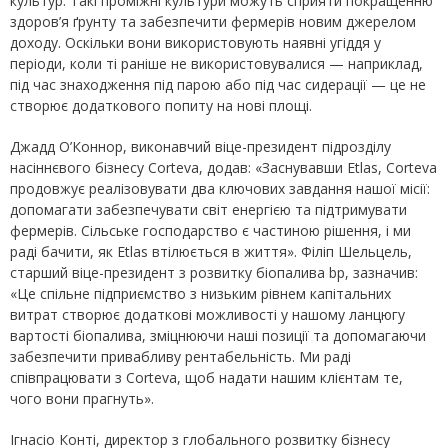
культур. Такі проміжні культури можуть сприяти покращенню
здоров’я ґрунту та забезпечити фермерів новим джерелом
доходу. Оскільки вони використовують наявні угіддя у
періоди, коли ті раніше не використовувалися — наприклад,
під час знаходження під парою або під час сидерації — це не
створює додаткового попиту на нові площі.
Джадд О’Коннор, виконавчий віце-президент підрозділу
насіннєвого бізнесу Corteva, додав: «Заснувавши Etlas, Corteva
продовжує реалізовувати два ключових завдання нашої місії:
допомагати забезпечувати світ енергією та підтримувати
фермерів. Сільське господарство є частиною рішення, і ми
раді бачити, як Etlas втілюється в життя». Філіп Шельцель,
старший віце-президент з розвитку біопалива bp, зазначив:
«Це спільне підприємство з низьким рівнем капітальних
витрат створює додаткові можливості у нашому ланцюгу
вартості біопалива, зміцнюючи наші позиції та допомагаючи
забезпечити привабливу рентабельність. Ми раді
співпрацювати з Corteva, щоб надати нашим клієнтам те,
чого вони прагнуть».
Ігнасіо Конті, директор з глобального розвитку бізнесу