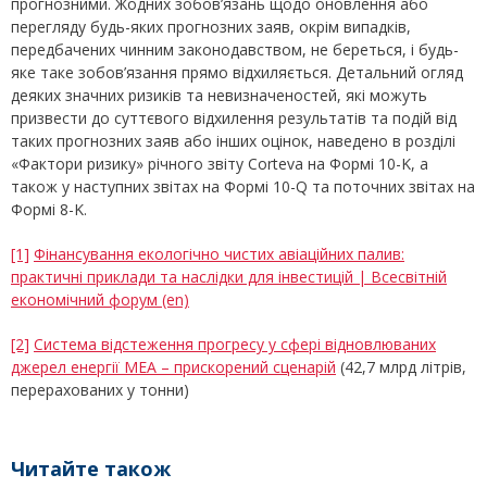
прогнозними. Жодних зобов’язань щодо оновлення або
перегляду будь-яких прогнозних заяв, окрім випадків,
передбачених чинним законодавством, не береться, і будь-
яке таке зобов’язання прямо відхиляється. Детальний огляд
деяких значних ризиків та невизначеностей, які можуть
призвести до суттєвого відхилення результатів та подій від
таких прогнозних заяв або інших оцінок, наведено в розділі
«Фактори ризику» річного звіту Corteva на Формі 10-K, а
також у наступних звітах на Формі 10-Q та поточних звітах на
Формі 8-K.
[1]
Фінансування екологічно чистих авіаційних палив:
практичні приклади та наслідки для інвестицій | Всесвітній
економічний форум (en)
[2]
Система відстеження прогресу у сфері відновлюваних
джерел енергії МЕА – прискорений сценарій
(42,7 млрд літрів,
перерахованих у тонни)
Читайте також