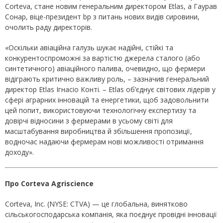
Corteva, стане новим генеральним директором Etlas, а Гаурав
Сонар, віце-президент bp з питань нових видів сировини,
очолить раду директорів.
«Оскільки авіаційна галузь шукає надійні, стійкі та
конкурентоспроможні за вартістю джерела сталого (або
синтетичного) авіаційного палива, очевидно, що фермери
відіграють критично важливу роль, – зазначив генеральний
директор Etlas Ігнасіо Конті. – Etlas об’єднує світових лідерів у
сфері аграрних інновацій та енергетики, щоб задовольнити
цей попит, використовуючи технологічну експертизу та
довірчі відносини з фермерами в усьому світі для
масштабування виробництва й збільшення пропозиції,
водночас надаючи фермерам нові можливості отримання
доходу».
Про Corteva Agriscience
Corteva, Inc. (NYSE: CTVA) — це глобальна, винятково
сільськогосподарська компанія, яка поєднує провідні інновації