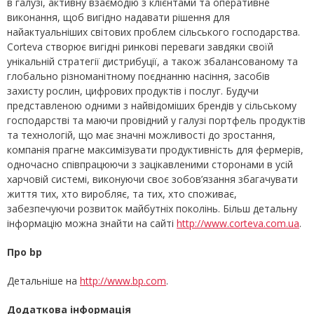
в галузі, активну взаємодію з клієнтами та оперативне
виконання, щоб вигідно надавати рішення для
найактуальніших світових проблем сільського господарства.
Corteva створює вигідні ринкові переваги завдяки своїй
унікальній стратегії дистрибуції, а також збалансованому та
глобально різноманітному поєднанню насіння, засобів
захисту рослин, цифрових продуктів і послуг. Будучи
представленою одними з найвідоміших брендів у сільському
господарстві та маючи провідний у галузі портфель продуктів
та технологій, що має значні можливості до зростання,
компанія прагне максимізувати продуктивність для фермерів,
одночасно співпрацюючи з зацікавленими сторонами в усій
харчовій системі, виконуючи своє зобов’язання збагачувати
життя тих, хто виробляє, та тих, хто споживає,
забезпечуючи розвиток майбутніх поколінь. Більш детальну
інформацію можна знайти на сайті
http://www.corteva.com.ua
.
Про bp
Детальніше на
http://www.bp.com
.
Додаткова інформація