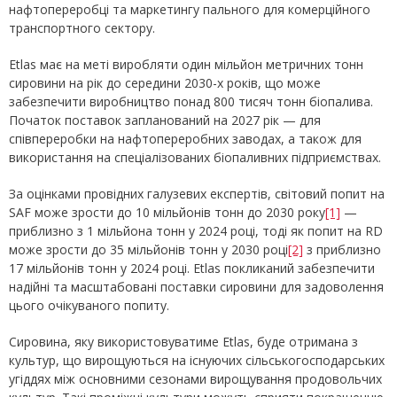
нафтопереробці та маркетингу пального для комерційного
транспортного сектору.
Etlas має на меті виробляти один мільйон метричних тонн
сировини на рік до середини 2030-х років, що може
забезпечити виробництво понад 800 тисяч тонн біопалива.
Початок поставок запланований на 2027 рік — для
співпереробки на нафтопереробних заводах, а також для
використання на спеціалізованих біопаливних підприємствах.
За оцінками провідних галузевих експертів, світовий попит на
SAF може зрости до 10 мільйонів тонн до 2030 року
[1]
—
приблизно з 1 мільйона тонн у 2024 році, тоді як попит на RD
може зрости до 35 мільйонів тонн у 2030 році
[2]
з приблизно
17 мільйонів тонн у 2024 році. Etlas покликаний забезпечити
надійні та масштабовані поставки сировини для задоволення
цього очікуваного попиту.
Сировина, яку використовуватиме Etlas, буде отримана з
культур, що вирощуються на існуючих сільськогосподарських
угіддях між основними сезонами вирощування продовольчих