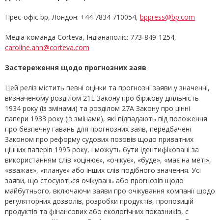
Прес-офіс bp, Лондон: +44 7834 710054,
bppress@bp.com
Медіа-команда Corteva, Індіанаполіс: 773-849-1254,
caroline.ahn@corteva.com
Застереження щодо прогнозних заяв
Цей реліз містить певні оцінки та прогнозні заяви у значенні,
визначеному розділом 21E Закону про біржову діяльність
1934 року (із змінами) та розділом 27A Закону про цінні
папери 1933 року (із змінами), які підпадають під положення
про безпечну гавань для прогнозних заяв, передбачені
Законом про реформу судових позовів щодо приватних
цінних паперів 1995 року, і можуть бути ідентифіковані за
використанням слів «оцінює», «очікує», «буде», «має на меті»,
«вважає», «планує» або інших слів подібного значення. Усі
заяви, що стосуються очікувань або прогнозів щодо
майбутнього, включаючи заяви про очікування компанії щодо
регуляторних дозволів, розробки продуктів, пропозицій
продуктів та фінансових або екологічних показників, є