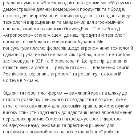
реальних умовах. «В межах однієї платформи ми об’єднуємо
демонстраційні ділянки комерційних продуктів та гібридів,
полігон для випробування нових продуктів та їх адаптації до
технологій вирощування та майданчик для агрономічних
навчань, який ми називаємо GrowingPoint (ТочкаРосту).
«Агропростір» стане місцем, де наші продукти й технології
проходять глибокі й всебічні випробування. Ми
консультуватимемо фермерів щодо агрономічних технологій
і демонструватимемо не лише «як треба», а й «як не треба»
застосовувати ЗЗР та біопрепарати. Це простір, де знання
стають дією, а досвід — результатом», — впевнений Сергій
Резніченко, керівник з агрономії та розвитку технологій
Corteva в Україні.
Відкриття нової платформи — важливий крок на шляху до
сталого розвитку сільського господарства в Україні, яке є
стратегічно важливим для економіки країни, демонструючи
високу стійкість і здатність до адаптації через впровадження
передових практик. Corteva підтверджує своє лідерство,
об’єднуючи науку, інновації та практичні рішення для
підтримки агровиробників на всіх етапах їхньої роботи.