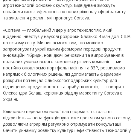
агротехнологій основних культур. Відвідувачі зможуть
ознайомитися з ефективністю нових рішень у сфері захисту
та живлення рослин, які пропонує Corteva.
«Corteva — глобальний лідер у агротехнологіях, який
щоденно інвестує у наукові розробки близько 4 млн дол. США
по всьому світу. Ми пишаємося тим, що можемо
запропонувати українським фермерам передові продукти.
Інноваційні гібриди, нові діючі речовини та випробування в
польових умовах всього комплексу рішень компанії — ми
постійно оновлюємо портфель насіння та ЗЗР, розвиваємо
напрямок біологічних рішень, які допомагають фермерам
розкрити потенціал сільськогосподарських культур для
підвищення продуктивності та прибутковості», — говорить
Олександра Бєлаш, керівниця відділу маркетингу Corteva в
Україні.
Ключовою перевагою нової платформи є її сталість і
відкритість — вона функціонуватиме протягом усього сезону,
дозволяючи аграріям регулярно отримувати консультації,
бачити динаміку розвитку культур і ефективність технологій у