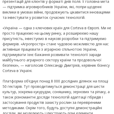
презентацій для клієнтів у форматі днів поля. Її головна мета
— підтримка агровиробників України, які, попри щоденні
виклики в умовах війни, продовжують цікавитися інноваціями
та інвестувати у розвиток сучасних технологій.
«Україна — одна з ключових країн для Corteva в Європі. Ми не
просто працюємо на цьому ринку, а розширюємо нашу
присутність, інвестуємо в наукові розробки та підтримуємо
фермерів. «Агропростір» стане чудовою можливістю для нас
активніше працювати з аграрною спільнотою України,
підтримувати їхнє бажання розвивати технології заради
майбутнього аграрного сектору країни та продовольчої
безпеки», — наголосив Олександр Дмитрієв, керівник бізнесу
Corteva в Україні.
Платформа об’єднує понад 8 000 дослідних ділянок на площі
50 гектарів. Тут проводитимуться демонстрації для шести
культур, зокрема кукурудзи, соняшнику, зернових та ріпаку, а
також різноманітні досліди технологій адаптації гібридів і
застосування продуктів захисту рослин за перевіреними
методиками. Окрім того, будуть доступні демонстраційні
досліди, які моделюють і ілюструють різні елементи