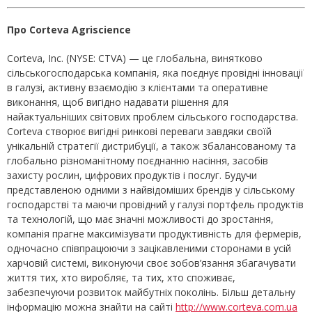
Про Corteva Agriscience
Corteva, Inc. (NYSE: CTVA) — це глобальна, винятково
сільськогосподарська компанія, яка поєднує провідні інновації
в галузі, активну взаємодію з клієнтами та оперативне
виконання, щоб вигідно надавати рішення для
найактуальніших світових проблем сільського господарства.
Corteva створює вигідні ринкові переваги завдяки своїй
унікальній стратегії дистрибуції, а також збалансованому та
глобально різноманітному поєднанню насіння, засобів
захисту рослин, цифрових продуктів і послуг. Будучи
представленою одними з найвідоміших брендів у сільському
господарстві та маючи провідний у галузі портфель продуктів
та технологій, що має значні можливості до зростання,
компанія прагне максимізувати продуктивність для фермерів,
одночасно співпрацюючи з зацікавленими сторонами в усій
харчовій системі, виконуючи своє зобов’язання збагачувати
життя тих, хто виробляє, та тих, хто споживає,
забезпечуючи розвиток майбутніх поколінь. Більш детальну
інформацію можна знайти на сайті
http://www.corteva.com.ua