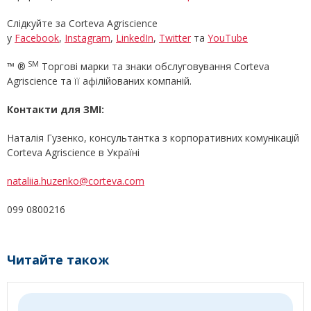
Слідкуйте за Corteva Agriscience
у
Facebook
,
Instagram
,
LinkedIn
,
Twitter
та
YouTube
SM
™ ®
Торгові марки та знаки обслуговування Corteva
Agriscience та її афілійованих компаній.
Контакти для ЗМІ:
Наталія Гузенко, консультантка з корпоративних комунікацій
Corteva Agriscience в Україні
nataliia.huzenko@corteva.com
099 0800216
Читайте також