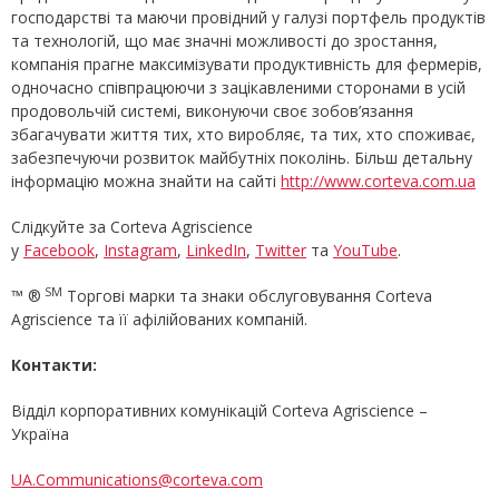
господарстві та маючи провідний у галузі портфель продуктів
та технологій, що має значні можливості до зростання,
компанія прагне максимізувати продуктивність для фермерів,
одночасно співпрацюючи з зацікавленими сторонами в усій
продовольчій системі, виконуючи своє зобов’язання
збагачувати життя тих, хто виробляє, та тих, хто споживає,
забезпечуючи розвиток майбутніх поколінь. Більш детальну
інформацію можна знайти на сайті
http://www.corteva.com.ua
Слідкуйте за Corteva Agriscience
у
Facebook
,
Instagram
,
LinkedIn
,
Twitter
та
YouTube
.
SM
™ ®
Торгові марки та знаки обслуговування Corteva
Agriscience та її афілійованих компаній.
Контакти:
Відділ корпоративних комунікацій Corteva Agriscience –
Україна
UA.Communications@corteva.com