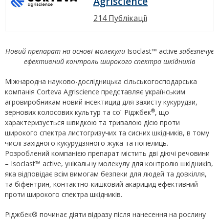
Agriscience
214 Публікації
Новий препарат на основі молекули
Isoclast™ active
забезпечує
ефективний контроль широкого спектра шкідників
Міжнародна науково-дослідницька сільськогосподарська
компанія Corteva Agriscience представляє українським
агровиробникам новий інсектицид для захисту кукурудзи,
®
зернових колосових культур та сої Ріджбек
, що
характеризується швидкою та тривалою дією проти
широкого спектра листогризучих та сисних шкідників, в тому
числі західного кукурудзяного жука та попелиць.
Розроблений компанією препарат містить дві діючі речовини
– Isoclast™ active, унікальну молекулу для контролю шкідників,
яка відповідає всім вимогам безпеки для людей та довкілля,
та біфентрин, контактно-кишковий акарицид ефективний
проти широкого спектра шкідників.
Ріджбек® починає діяти відразу після нанесення на рослину