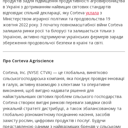
продуктів задля підвищення продуктивності агровиробництва
в Україні з дотриманням найвищих світових стандартів
відповідає спільній декларації, яку Corteva
уклала
з
Міністерством аграрної політики та продовольства 19
жовтня 2022 року. З початку повномасштабної війни Corteva
залишила ринки росії та білорусі та залишається тільки з
Україною, активно підтримуючи українських фермерів заради
збереження продовольчої безпеки в країні та світі.
Про
Corteva
Agriscience
Corteva, Inc. (NYSE: CTVA) — це глобальна, винятково
сільськогосподарська компанія, яка поєднує провідні інновації
в галузі, активну взаємодію з клієнтами та оперативне
виконання, щоб вигідно надавати рішення для
найактуальніших світових проблем сільського господарства.
Corteva створює вигідні ринкові переваги завдяки своїй
унікальній стратегії дистрибуції, а також збалансованому та
глобально різноманітному поєднанню насіння, засобів
захисту рослин, цифрових продуктів і послуг. Будучи
представленою одними з найвідоміших брендів у сільському