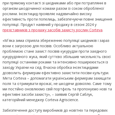
при прямому контакті зі шкідниками або при потраплянні в
організм шкодочинної комахи разом із соком обробленої
рослини. Інсектицид проявляє надзвичайно високу
ефективність проти попелиць, забезпечуючи повне знищення
популяції. Продукт наявний у продажу в сезоні 2024 у
представників з продажу засобів захисту рослин Corteva
.
«М`яка зима сприяла збереженню популяції шкідників і зараз
вони є загрозою для посівів. Особливо актуальною
проблемою стане захист посівів кукурудзи проти західного
кукурудзяного жука, який суттєво збільшив чисельність своєї
популяції останніми роками та інтенсивно поширююється із
заходу України на схід. Вчасна обробка інсектицидами
дозволить фермерам ефективно захистити посіви культури.
Мета Corteva – допомагати українським фермерам захищати
поля та отримувати врожаї, не шкодячи довкіллю. Саме тому
ми постійно оновлюємо свій портфель та пропонуємо нові та
ефективні засоби захисту», – заявив Сергій Саблук,
категорійний менеджер Corteva Agriscience.
Забезпечення доступу виробників до новітніх та передових