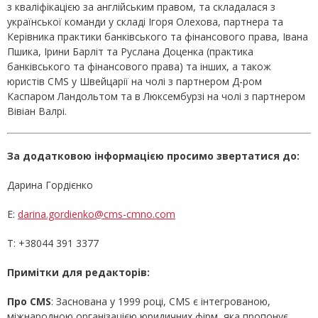
з кваліфікацією за англійським правом, та складалася з
української команди у складі Ігоря Олехова, партнера та
Керівника практики банківського та фінансового права, Івана
Пшика, Ірини Барліт та Руслана Доценка (практика
банківського та фінансового права) та інших, а також
юристів CMS у Швейцарії на чолі з партнером Д-ром
Каспаром Ландольтом та в Люксембурзі на чолі з партнером
Вівіан Валрі.
За додатковою інформацією просимо звертатися до:
Дарина Гордієнко
E:
darina.gordienko@cms-cmno.com
T: +38044 391 3377
Примітки для редакторів:
Про CMS
: Заснована у 1999 році, CMS є інтегрованою,
міжнародною організацією юридичних фірм, яка пропонує