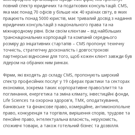
повний спектр юридичних та податкових консультацій. CMS,
яка має понад 70 офісів у більше ніж 40 країнах світу, в яких
працюють понад 5000 юристів, має тривалий досвід з надання
юридичних консультацій з національного права та на
міжнародному рівні. Всім своїм клієнтам – від найбільших
транснаціональних корпорацій та компаній середнього
розміру до ініціативних стартапів – CMS пропонує технічну
точність, стратегічну досконалість і довгострокові
партнерські відносини для того, щоб кожен клієнт завжди був
лідером на обраних ним ринках.
Фірми, які входять до складу CMS, пропонують широкий
спектр професійних послуг у 19 сферах практики та секторах
економіки, зокрема таких: корпоративне право/злиття та
поглинання, енергетика та зміна клімату, інвестиційні фонди,
Life Sciences та охорона здоров'я, ТМК, оподаткування,
банківське та фінансове право, комерційне, антимонопольне
право, конкуренція та торгівля, вирішення спорів, трудове та
пенсійне право, інтелектуальна власність, нерухомість,
споживчі товари, а також готельний бізнес та дозвілля.