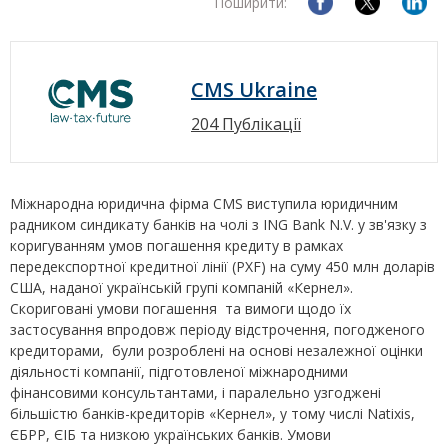
Поширити:
CMS Ukraine
204 Публікації
Міжнародна юридична фірма CMS виступила юридичним
радником синдикату банків на чолі з ING Bank N.V. у зв'язку з
коригуванням умов погашення кредиту в рамках
передекспортної кредитної лінії (PXF) на суму 450 млн доларів
США, наданої українській групі компаній «Кернел».
Скориговані умови погашення та вимоги щодо їх
застосування впродовж періоду відстрочення, погодженого
кредиторами, були розроблені на основі незалежної оцінки
діяльності компанії, підготовленої міжнародними
фінансовими консультантами, і паралельно узгоджені
більшістю банків-кредиторів «Кернел», у тому числі Natixis,
ЄБРР, ЄІБ та низкою українських банків. Умови