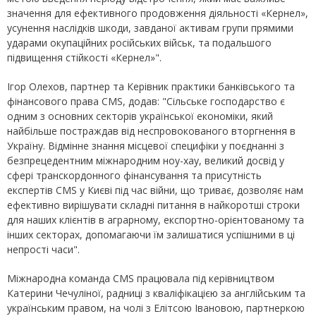
значення для ефективного продовження діяльності «Кернел»,
усунення наслідків шкоди, завданої активам групи прямими
ударами окупаційних російських військ, та подальшого
підвищення стійкості «Кернел»".
Ігор Олехов, партнер та Керівник практики банківського та
фінансового права CMS, додав: "Сільське господарство є
одним з основних секторів української економіки, який
найбільше постраждав від неспровокованого вторгнення в
Україну. Відмінне знання місцевої специфіки у поєднанні з
безпрецедентним міжнародним ноу-хау, великий досвід у
сфері транскордонного фінансування та присутність
експертів CMS у Києві під час війни, що триває, дозволяє нам
ефективно вирішувати складні питання в найкоротші строки
для наших клієнтів в аграрному, експортно-орієнтованому та
інших секторах, допомагаючи їм залишатися успішними в ці
непрості часи".
Міжнародна команда CMS працювала під керівництвом
Катерини Чечуліної, радниці з кваліфікацією за англійським та
українським правом, на чолі з Елітсою Івановою, партнеркою