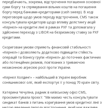
передбачають, зокрема, відстрочення погашення основної
суми боргу та спрямування вільних коштів на погашення
боргу перед банками-кредиторами (cash sweep). В ході
переговорів щодо умов періоду відстрочення, CMS також
консультувала кредиторів щодо впливу делістингу акцій
«Кернел» на кредитні лінії в рамках PXF та допомагала у
здійсненні переходу з LIBOR на безризикову ставку за PXF
кредитами.
Скориговані умови сприяють фінансовій стабільності
«Кернел» і дозволяють додатково підвищити стійкість
операцій та бізнесу групи «Кернел» до поточних фактичних
або потенційних ризиків, пов'язаних з триваючою
незаконною агресією росії проти України.
«Кернел Холдинг» – найбільший в Україні виробник
соняшникової олії, який експортує її у понад 70 країн світу.
Катерина Чечуліна, радник в київському офісі CMS,
прокоментувала проєкт: "Ми маємо честь консультувати
синдикат банків з питань коригування умов кредитної лінії з
метою введення періоду відстрочення, який має важливе