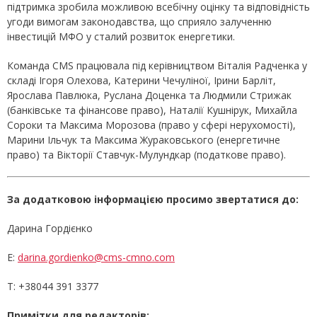
підтримка зробила можливою всебічну оцінку та відповідність
угоди вимогам законодавства, що сприяло залученню
інвестицій МФО у сталий розвиток енергетики.
Команда CMS працювала під керівництвом Віталія Радченка у
складі Ігоря Олехова, Катерини Чечуліної, Ірини Барліт,
Ярослава Павлюка, Руслана Доценка та Людмили Стрижак
(банківське та фінансове право), Наталії Кушнірук, Михайла
Сороки та Максима Морозова (право у сфері нерухомості),
Марини Ільчук та Максима Жураковського (енергетичне
право) та Вікторії Ставчук-Мулундкар (податкове право).
За додатковою інформацією просимо звертатися до:
Дарина Гордієнко
E:
darina.gordienko@cms-cmno.com
Т: +38044 391 3377
Примітки для редакторів: