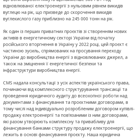
відновлюваної електроенергії з нульовим рівнем викидів
вуглецю на рік, що призведе до скорочення викидів
вуглекислого газу приблизно на 245 000 тонн на рік.
Як один із перших приватних проєктів зі створенням нових
активів в енергетичному секторі України від початку
російського вторгнення в Україну у 2022 році, цей проєкт є
частиною зусиль, спрямованих на просування переходу
України до виробництва енергії з відновлюваних джерел, а
також на зміцнення її енергетичної безпеки та
інфраструктури виробництва енергії.
CMS надала консультації з усіх аспектів українського права,
починаючи від комплексного структурування трансакції та
проведення юридичного аудиту до всеохопної роботи над
документами з фінансування та проєктними договорами, в
тому числі над індивідуально розробленим договором купівлі-
продажу електроенергії та пов’язаними із ним договорами,
які разом утворюють комплексну та привабливу для
фінансування банками структуру продажу електроенергії, що
лежить в основі фінансування проєкту. Наша юридична