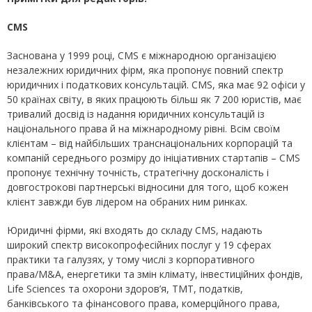
CMS
Заснована у 1999 році, CMS є міжнародною організацією
незалежних юридичних фірм, яка пропонує повний спектр
юридичних і податкових консультацій. CMS, яка має 92 офіси у
50 країнах світу, в яких працюють більш як 7 200 юристів, має
тривалий досвід із надання юридичних консультацій із
національного права й на міжнародному рівні. Всім своїм
клієнтам – від найбільших транснаціональних корпорацій та
компаній середнього розміру до ініціативних стартапів – CMS
пропонує технічну точність, стратегічну досконалість і
довгострокові партнерські відносини для того, щоб кожен
клієнт завжди був лідером на обраних ним ринках.
Юридичні фірми, які входять до складу CMS, надають
широкий спектр високопрофесійних послуг у 19 сферах
практики та галузях, у тому числі з корпоративного
права/M&A, енергетики та змін клімату, інвестиційних фондів,
Life Sciences та охорони здоров’я, ТМТ, податків,
банківського та фінансового права, комерційного права,