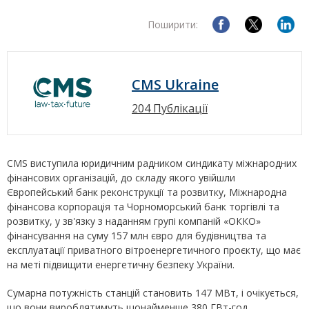
Поширити:
CMS Ukraine
204 Публікації
CMS виступила юридичним радником синдикату міжнародних
фінансових організацій, до складу якого увійшли
Європейський банк реконструкції та розвитку, Міжнародна
фінансова корпорація та Чорноморський банк торгівлі та
розвитку, у зв'язку з наданням групі компаній «ОККО»
фінансування на суму 157 млн євро для будівництва та
експлуатації приватного вітроенергетичного проєкту, що має
на меті підвищити енергетичну безпеку України.
Сумарна потужність станцій становить 147 МВт, і очікується,
що вони вироблятимуть щонайменше 380 ГВт-год