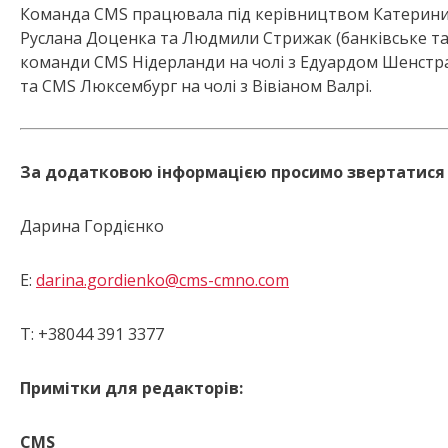
Команда CMS працювала під керівництвом Катерини Чеч
Руслана Доценка та Людмили Стрижак (банківське та
команди CMS Нідерланди на чолі з Едуардом Шенстр
та CMS Люксембург на чолі з Вівіаном Валрі.
За додатковою інформацією просимо звертатися 
Дарина Гордієнко
E:
darina.gordienko@cms-cmno.com
Т: +38044 391 3377
Примітки для редакторів:
CMS