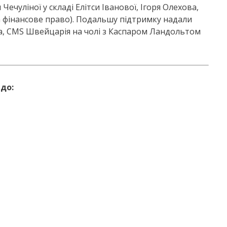
уліної у складі Елітси Іванової, Ігоря Олехова,
 фінансове право). Подальшу підтримку надали
а, CMS Швейцарія на чолі з Каспаром Ландольтом
до: