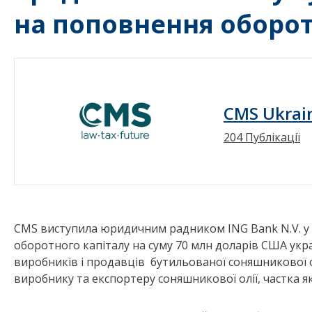
на поповнення оборот
CMS Ukrai
204 Публікації
CMS виступила юридичним радником ING Bank N.V. у з
оборотного капіталу на суму 70 млн доларів США укра
виробників і продавців бутильованої соняшникової ол
виробнику та експортеру соняшникової олії, частка як