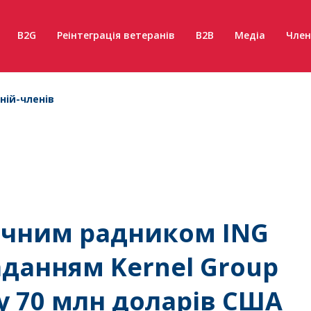
B2G
Реінтеграція ветеранів
B2B
Медіа
Член
ній-членів
ичним радником ING
наданням Kernel Group
му 70 млн доларів США