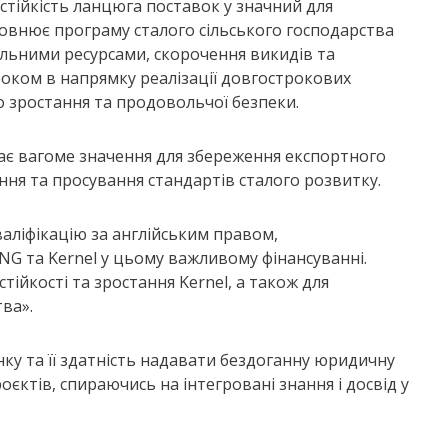
 стійкість ланцюга поставок у значний для
повнює програму сталого сільського господарства
ельними ресурсами, скорочення викидів та
роком в напрямку реалізації довгострокових
 зростання та продовольчої безпеки.
має вагоме значення для збереження експортного
лення та просування стандартів сталого розвитку.
валіфікацію за англійським правом,
NG та Kernel у цьому важливому фінансуванні.
ійкості та зростання Kernel, а також для
тва».
нку та її здатність надавати бездоганну юридичну
єктів, спираючись на інтегровані знання і досвід у