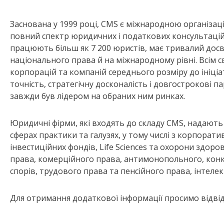
Заснована у 1999 році, CMS є міжнародною організа
повний спектр юридичних і податкових консультацій. C
працюють більш як 7 200 юристів, має тривалий досв
національного права й на міжнародному рівні. Всім с
корпорацій та компаній середнього розміру до ініці
точність, стратегічну досконалість і довгострокові п
завжди був лідером на обраних ним ринках.
Юридичні фірми, які входять до складу CMS, надають
сферах практики та галузях, у тому числі з корпорат
інвестиційних фондів, Life Sciences та охорони здоро
права, комерційного права, антимонопольного, кон
спорів, трудового права та пенсійного права, інтелек
Для отримання додаткової інформації просимо відвіда