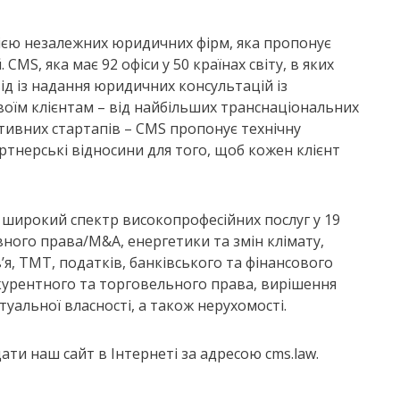
цією незалежних юридичних фірм, яка пропонує
MS, яка має 92 офіси у 50 країнах світу, в яких
ід із надання юридичних консультацій із
воїм клієнтам – від найбільших транснаціональних
ативних стартапів – CMS пропонує технічну
артнерські відносини для того, щоб кожен клієнт
 широкий спектр високопрофесійних послуг у 19
ивного права/M&A, енергетики та змін клімату,
в’я, ТМТ, податків, банківського та фінансового
курентного та торговельного права, вирішення
туальної власності, а також нерухомості.
ти наш сайт в Інтернеті за адресою cms.law.