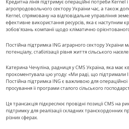
Кредитна лінія підтримує операційні потреби Kernel і
агропродовольчого сектору України час, а також до
Kernel, спрямовану на відповідальне управління зем
ефективне використання ресурсів, яка є наступним к
зобов'язань компанії щодо кліматично орієнтованого
Постійна підтримка ING аграрного сектору України 
потенціалу, стабілізації рівня життя сільського насе
Катерина Чечуліна, радниця у CMS Україна, яка має к
прокоментувала цю угоду: «Ми раді, що підтримали I
Постійна підтримка ING є важливою для операційної ст
просування її програми сталого сільського господарс
Ця трансакція підкреслює провідні позиції CMS на ри
підтримку для реалізації складних транскордонних про
різних сферах.