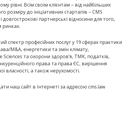
му рівні. Всім своїм клієнтам – від найбільших
о розміру до ініціативних стартапів – CMS
 і довгострокові партнерські відносини для того,
 ринках.
ий спектр професійних послуг у 19 сферах практики
ава/M&A, енергетики та змін клімату,
e Sciences та охорони здоров’я, ТМК, податків,
конкуренційного права та права ЄС, вирішення
ої власності, а також нерухомості.
ати наш сайт в Інтернеті за адресою cms.law