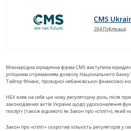
CMS Ukrai
204 Публікації
Міжнародна юридична фірма CMS виступила юридичним
успішним отриманням дозволу Національного банку Ук
Тайгер Фінанс, провідної небанківської фінансової ком
НБУ взяв на себе цю нову регуляторну роль після при
законодавчих актів України щодо удосконалення фун
послуг» (також відомого як Закон про «спліт»), який 
Закон про «спліт» скоротив кількість регуляторів у с