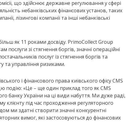
омісії, що здійснює державне регулювання у сфері
яльність небанківських фінансових установ, таких
панії, лізингові компанії та інші небанківські
 більш як 11 роками досвіду. PrimoCollect Group
ам послуги зі стягнення боргів, значні операційні
остачальників послуг із стягнення боргів та
гу та управління ризиками.
вського і фінансового права київського офісу CMS
ю подію: «Це – ще один приклад того як CMS
 банку України на ці види набуття. Ми дуже раді,
у клієнту під час проходження регуляторного
ідом ми здатні створити значні конкурентні
торних вимог, які застосовуються до фінансових