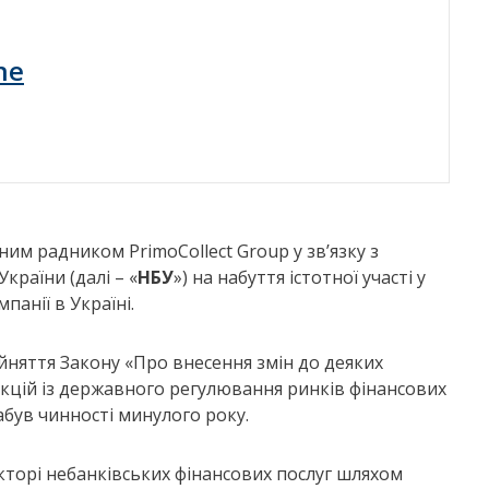
ne
 радником PrimoCollect Group у зв’язку з
раїни (далі – «
НБУ
») на набуття істотної участі у
панії в Україні.
йняття Закону «Про внесення змін до деяких
кцій із державного регулювання ринків фінансових
набув чинності минулого року.
екторі небанківських фінансових послуг шляхом