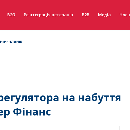
B2G
Реінтеграція ветеранів
B2B
Медіа
Член
ній-членів
регулятора на набуття
гер Фінанс