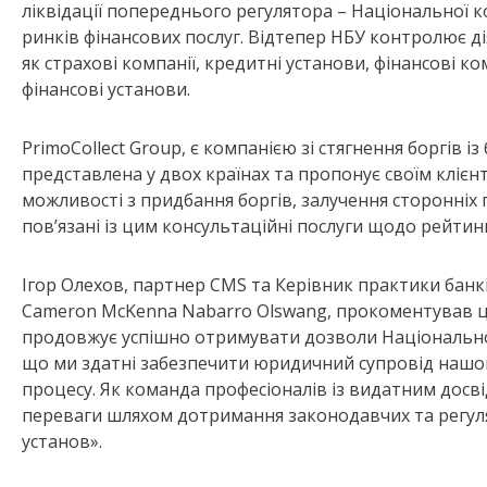
ліквідації попереднього регулятора – Національної к
ринків фінансових послуг. Відтепер НБУ контролює ді
як страхові компанії, кредитні установи, фінансові ком
фінансові установи.
PrimoCollect Group, є компанією зі стягнення боргів із
представлена у двох країнах та пропонує своїм клієнт
можливості з придбання боргів, залучення сторонніх п
пов’язані із цим консультаційні послуги щодо рейтин
Ігор Олехов, партнер CMS та Керівник практики банкі
Cameron McKenna Nabarro Olswang, прокоментував ц
продовжує успішно отримувати дозволи Національного
що ми здатні забезпечити юридичний супровід нашом
процесу. Як команда професіоналів із видатним досв
переваги шляхом дотримання законодавчих та регуля
установ».