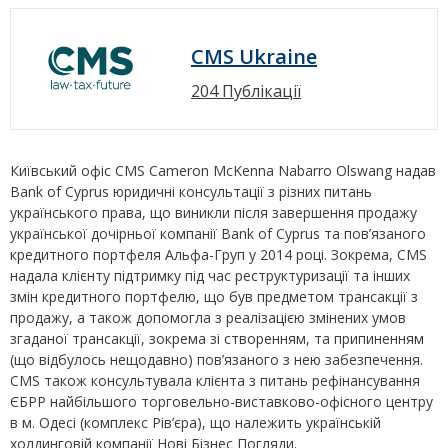
CMS Ukraine
204 Публікації
Київський офіс CMS Cameron McKenna Nabarro Olswang надав
Bank of Cyprus юридичні консультації з різних питань
українського права, що виникли після завершення продажу
української дочірньої компанії Bank of Cyprus та пов’язаного
кредитного портфеля Альфа-Груп у 2014 році. Зокрема, CMS
надала клієнту підтримку під час реструктуризації та інших
змін кредитного портфелю, що був предметом трансакції з
продажу, а також допомогла з реалізацією змінених умов
згаданої трансакції, зокрема зі створенням, та припиненням
(що відбулось нещодавно) пов’язаного з нею забезпечення.
CMS також консультувала клієнта з питань рефінансування
ЄБРР найбільшого торговельно-виставково-офісного центру
в м. Одесі (комплекс Рів’єра), що належить українській
холдинговій компанії Нові Бізнес Погляди.