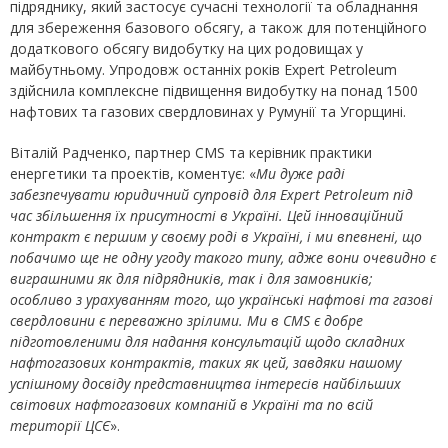
підряднику, який застосує сучасні технології та обладнання
для збереження базового обсягу, а також для потенційного
додаткового обсягу видобутку на цих родовищах у
майбутньому. Упродовж останніх років Expert Petroleum
здійснила комплексне підвищення видобутку на понад 1500
нафтових та газових свердловинах у Румунії та Угорщині.
Віталій Радченко, партнер CMS та керівник практики
енергетики та проектів, коментує: «
Ми дуже раді
забезпечувати юридичний супровід для Expert Petroleum під
час збільшення їх присутності в Україні. Цей інноваційний
контракт є першим у своєму роді в Україні, і ми впевнені, що
побачимо ще не одну угоду такого типу, адже вони очевидно є
виграшними як для підрядників, так і для замовників;
особливо з урахуванням того, що українські нафтові та газові
свердловини є переважно зрілими. Ми в CMS є добре
підготовленими для надання консультацій щодо складних
нафтогазових контрактів, таких як цей, завдяки нашому
успішному досвіду представництва інтересів найбільших
світових нафтогазових компаній в Україні та по всій
території ЦСЄ
».