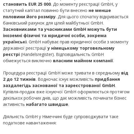
становить
EUR 25 000
. До моменту реєстрації GmbH, у
статутний капітал повинно бути внесено
не менше
половини його розміру
. Для цього спочатку відкривається
банківський рахунок для цілей майбутньої GmbH.
Засновниками та учасниками
GmbH
можуть бути
іноземні фізичні та юридичні особи, зокрема
українські
. GmbH набуває прав юридичної особи з моменту
державної реєстрації
у німецькому торговельному
реєстрі
(Handelsregister). Відповідальність GmbH
обмежується виключно
власним майном компанії
.
Процедура реєстрації GmbH може тривати в середньому
від
2 до 12 тижнів
. Водночас існує можливість
придбання
заздалегідь заснованої та зареєстрованої
GmbH
.
Купівля-продаж вже існуючої GmbH оформлюється протягом
декількох робочих днів, що дає можливість починати бізнес
активність
набагато швидше
.
Діяльність GmbH у Німеччині буде супроводжувати таке
податкове навантаження: