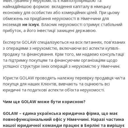
Інвестування у нерухомість є найпопулярнішою та
найнадійнішою формою вкладення капіталу в німецьку
економіку для особистих або комерційних цілей. При цьому
обмежень на придбання нерухомості в Німеччини для
іноземців
не існує
. Власник нерухомості отримує стабільний
прибуток, а його інвестиції захищені державою.
Експерти GOLAW спеціалізуються на всіх питаннях, пов'язаних
з операціями з нерухомістю, включаючи всі аспекти купівлі-
продажу та фінансування. Крім того, ми надаємо консультації
та підтримку покупцям та фінансуючим організаціям щодо
успішної структури їхніх операцій з нерухомістю у Німеччині.
Юристи GOLAW проводять належну перевірку продавця чи/та
покупця для наших Клієнтів, вивчають та оцінюють всі
юридичні та податкові аспекти об’єкта нерухомості.
Чим ще GOLAW
може бути корисною?
GOLAW – єдина українська юридична фірма, що має
повнофункціональний офіс у Німеччині. Наразі частина
нашої юридичної команди працює в Берліні та вирішує