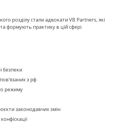
го розділу стали адвокати VB Partners, які
та формують практику в цій сфері.
ї безпеки
пов’язаних з рф
го режиму
роєкти законодавчих змін
 конфіскації