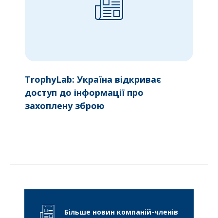
TrophyLab: Україна відкриває
доступ до інформації про
захоплену зброю
Більше новин компаній-членів