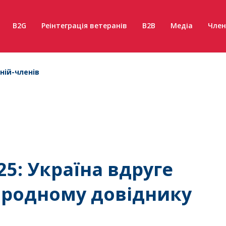
B2G
Реінтеграція ветеранів
B2B
Медіа
Член
ній-членів
25: Україна вдруге
ародному довіднику