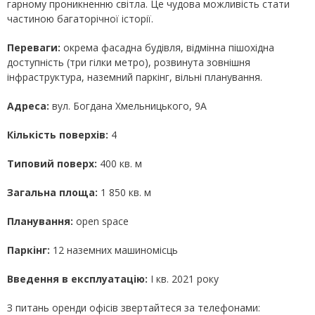
гарному проникненню світла. Це чудова можливість стати
частиною багаторічної історії.
Переваги:
окрема фасадна будівля, відмінна пішохідна
доступність (три гілки метро), розвинута зовнішня
інфраструктура, наземний паркінг, вільні планування.
Адреса:
вул. Богдана Хмельницького, 9А
Кількість поверхів:
4
Типовий поверх:
400 кв. м
Загальна площа:
1 850 кв. м
Планування:
open spaсe
Паркінг:
12 наземних машиномісць
Введення в експлуатацію:
І кв. 2021 року
З питань оренди офісів звертайтеся за телефонами: