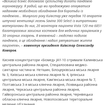
«Великий бізнес
допомага
є
суспільству
долати пандемію
коронавірусу. Я радий, що ми продовжуємо опікуватися
наданням необхідного
обладнання
для боротьби із
пандемією... Минулого року Київстар уже передав 10 а
паратів
штучної вентиляції легень Savina 300 Select із витратними
матеріалами до них, 20 моніторів пацієнта Vista 120 та
6851
багаторазових захисних костюмів для медичних працівників у
30 опорних лікарень. Я впевнений – людство подолає
пандемію, а це обладнання і надалі рятуватиме життя
пацієнтів», –
коментує президент Київстар Олександр
Комаров
.
Кисневі концентратори «Біомед» JAY-10 отримали Калинівська
центральна районна лікарня, Спеціалізована медико-
санітарна частина м. Нетішин, Білоцерківська міська лікарня
№ 3, Київська міська клінічна лікарня № 4, Ірпінська
центральна міська лікарня, Кам'янська міська лікарня № 7,
Полтавська 3-я міська клінічна лікарня, Лохвицька районна
лікарня, Черкаська центральна районна лікарня,
Гайворонська центральна районна лікарня, Чернівецька
обласна клінічна лікарня, Новопсковське територіальне
медичне об'єднання.