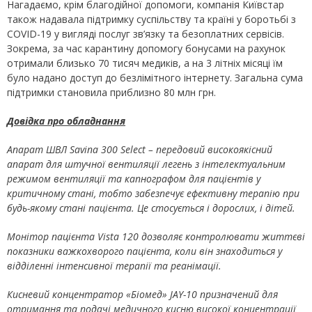
Нагадаємо, крім благодійної допомоги, компанія Київстар
також надавала підтримку суспільству та країні у боротьбі з
COVID-19 у вигляді послуг зв’язку та безоплатних сервісів.
Зокрема, за час карантину допомогу бонусами на рахунок
отримали близько 70 тисяч медиків, а на 3 літніх місяці їм
було надано доступ до безлімітного інтернету. Загальна сума
підтримки становила приблизно 80 млн грн.
Довідка про обладнання
Апарат ШВЛ Savina 300 Select – передовий високоякісний
апарат для штучної вентиляції легень з інтелектуальним
режимом вентиляції та капнографом для пацієнтів у
критичному стані, тобто забезпечує ефективну терапію при
будь-якому стані пацієнта. Це стосується і дорослих, і дітей.
Монітор пацієнта Vista 120 дозволяє контролювати життєві
показники важкохворого пацієнта, коли він знаходиться у
відділенні інтенсивної терапії та реанімації.
Кисневий концентратор «Біомед» JAY-10 призначений для
отримання та подачі медичного кисню високої концентрації