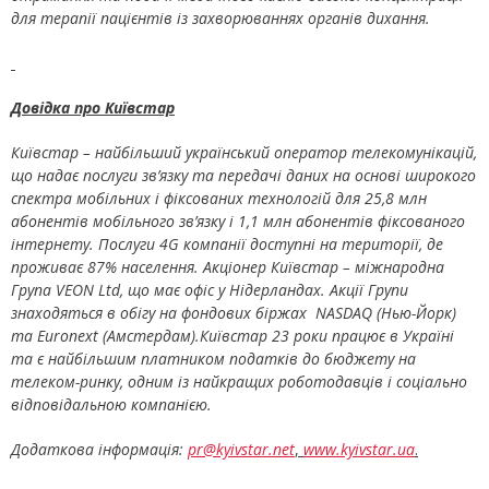
для терапії пацієнтів із захворюваннях органів дихання.
Довідка про Київстар
Київстар – найбільший український оператор телекомунікацій,
що надає послуги зв’язку та передачі даних на основі широкого
спектра мобільних і фіксованих технологій для 25,8 млн
абонентів мобільного зв’язку і 1,1 млн абонентів фіксованого
інтернету. Послуги 4G компанії доступні на території, де
проживає 87% населення. Акціонер Київстар – міжнародна
Група VEON Ltd, що має офіс у Нідерландах. Акції Групи
знаходяться в обігу на фондових біржах NASDAQ (Нью-Йорк)
та Euronext (Амстердам).Київстар 23 роки працює в Україні
та є найбільшим платником податків до бюджету на
телеком-ринку, одним із найкращих роботодавців і соціально
відповідальною компанією.
Додаткова інформація:
pr@kyivstar.net
,
www.kyivstar.ua
.