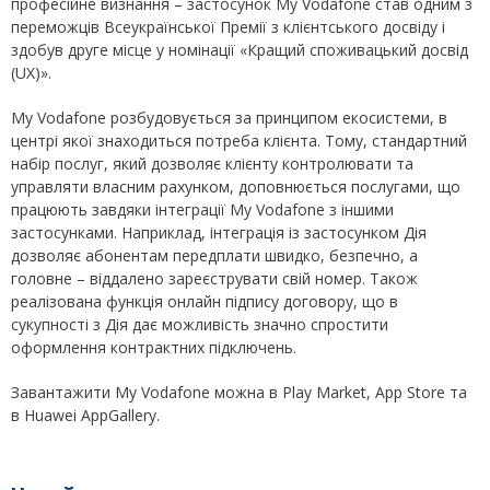
професійне визнання – застосунок My Vodafone став одним з
переможців Всеукраїнської Премії з клієнтського досвіду і
здобув друге місце у номінації «Кращий споживацький досвід
(UX)».
My Vodafone розбудовується за принципом екосистеми, в
центрі якої знаходиться потреба клієнта. Тому, стандартний
набір послуг, який дозволяє клієнту контролювати та
управляти власним рахунком, доповнюється послугами, що
працюють завдяки інтеграції My Vodafone з іншими
застосунками. Наприклад, інтеграція із застосунком Дія
дозволяє абонентам передплати швидко, безпечно, а
головне – віддалено зареєструвати свій номер. Також
реалізована функція онлайн підпису договору, що в
сукупності з Дія дає можливість значно спростити
оформлення контрактних підключень.
Завантажити My Vodafone можна в Play Market, App Store та
в Huawei AppGallery.