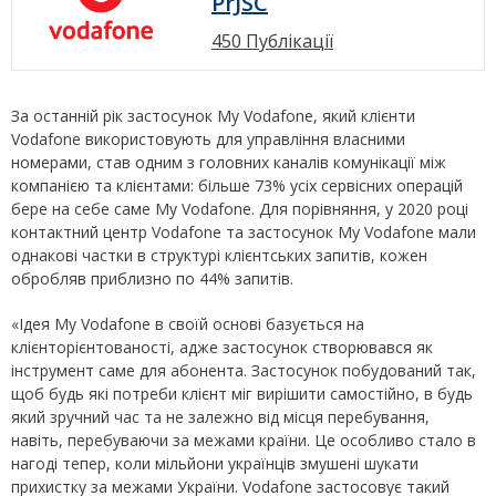
PrJSC
450 Публікації
За останній рік застосунок My Vodafone, який клієнти
Vodafone використовують для управління власними
номерами, став одним з головних каналів комунікації між
компанією та клієнтами: більше 73% усіх сервісних операцій
бере на себе саме My Vodafone. Для порівняння, у 2020 році
контактний центр Vodafone та застосунок My Vodafone мали
однакові частки в структурі клієнтських запитів, кожен
обробляв приблизно по 44% запитів.
«Ідея My Vodafone в своїй основі базується на
клієнторієнтованості, адже застосунок створювався як
інструмент саме для абонента. Застосунок побудований так,
щоб будь які потреби клієнт міг вирішити самостійно, в будь
який зручний час та не залежно від місця перебування,
навіть, перебуваючи за межами країни. Це особливо стало в
нагоді тепер, коли мільйони українців змушені шукати
прихистку за межами України. Vodafone застосовує такий