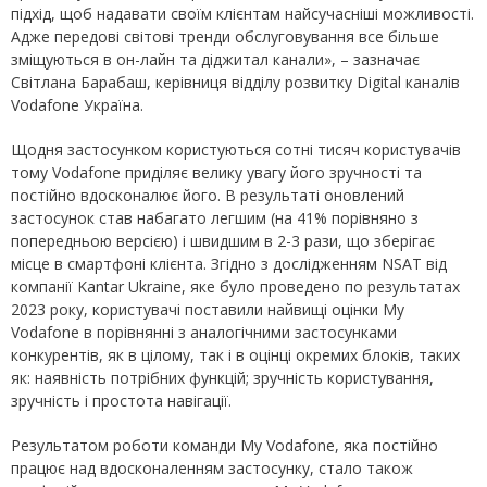
підхід, щоб надавати своїм клієнтам найсучасніші можливості.
Адже передові світові тренди обслуговування все більше
зміщуються в он-лайн та діджитал канали», – зазначає
Світлана Барабаш, керівниця відділу розвитку Digital каналів
Vodafone Україна.
Щодня застосунком користуються сотні тисяч користувачів
тому Vodafone приділяє велику увагу його зручності та
постійно вдосконалює його. В результаті оновлений
застосунок став набагато легшим (на 41% порівняно з
попередньою версією) і швидшим в 2-3 рази, що зберігає
місце в смартфоні клієнта. Згідно з дослідженням NSAT від
компанії Kantar Ukraine, яке було проведено по результатах
2023 року, користувачі поставили найвищі оцінки My
Vodafone в порівнянні з аналогічними застосунками
конкурентів, як в цілому, так і в оцінці окремих блоків, таких
як: наявність потрібних функцій; зручність користування,
зручність і простота навігації.
Результатом роботи команди My Vodafone, яка постійно
працює над вдосконаленням застосунку, стало також