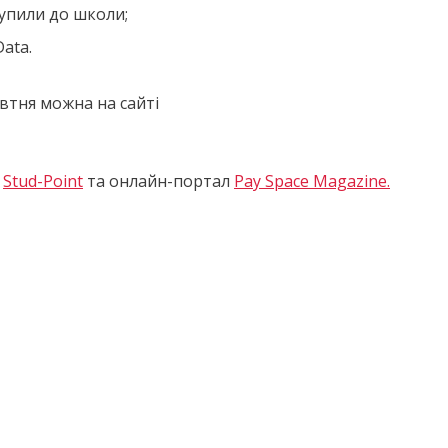
тупили до школи;
ata.
втня можна на сайті
я
Stud-Point
та онлайн-портал
Pay Space Magazine.