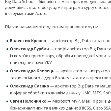
Big Data School – більшість з менторів вже декілька 
долучились цього року, адже програма курсу оновле
інструментами Azure.
Під час навчання зі студентам працюватимуть:
Валентин Кропов
— архітектор Big Data та заснов
Олександр Гурбич
— профі архітектор Big Data т
із комп’ютерного зору, обробки природної мови та
прикладних наук УКУ;
Олександра Клевець
— архітектор та інструктор B
технологічного лідера й консультанта в проєктах з
Олександр Саєнко
— архітектор Big Data та маши
в сферах обробки та аналізу даних у UMC, MTS, Soft
Євген Полоничко
— Microsoft MVP. Має 10 років д
бізнес-аналітики та великих даних (HICSS, Cisco SSA