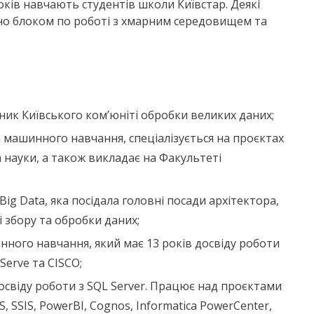
років навчають студентів школи Київстар. Деякі
но блоком по роботі з хмарним середовищем та
ник Київського ком’юніті обробки великих даних;
а машинного навчання, спеціалізується на проєктах
 науки, а також викладає на Факультеті
ig Data, яка посідала головні посади архітектора,
і збору та обробки даних;
нного навчання, який має 13 років досвіду роботи
Serve та CISCO;
освіду роботи з SQL Server. Працює над проєктами
S, SSIS, PowerBI, Cognos, Informatica PowerCenter,