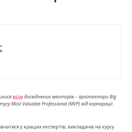
C
чилися
вісім
досвідчених менторів – архітектори Big
су Most Valuable Professional (MVP) від корпорації
вчатися у кращих експертів, викладачів на курсу