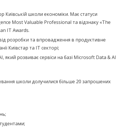
р Київській школи економіки. Має статуси
lligence Most Valuable Professional та відзнаку «The
ian IT Awards.
свід розробки та впровадження в продуктивне
ї Київстар та IT секторі;
I, який розвиває сервіси на базі Microsoft Data & AI
снування школи долучилися більше 20 запрошених
нь;
студентами;