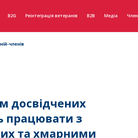
B2G
Реінтеграція ветеранів
B2B
Медіа
Член
ній-членів
сім досвідчених
ь працювати з
них та хмарними