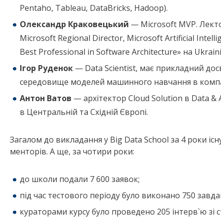
Pentaho, Tableau, DataBricks, Hadoop).
Олександр Краковецький
— Microsoft MVP. Лекто
Microsoft Regional Director, Microsoft Artificial Inte
Best Professional in Software Architecture» на Ukrain
Ігор Руденок
— Data Scientist, має прикладний до
середовище моделей машинного навчання в компані
Антон Ватов
— архітектор Cloud Solution в Data & A
в Центральній та Східній Європі.
Загалом до викладання у Big Data School за 4 роки і
менторів. А ще, за чотири роки:
до школи подали 7 600 заявок;
під час тестового періоду було виконано 750 завда
кураторами курсу було проведено 205 інтерв`ю зі 