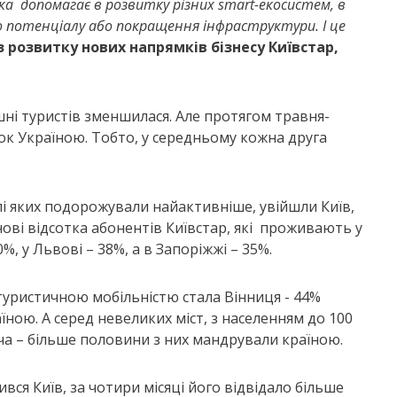
ка допомагає в розвитку різних smart-екосистем, в
о потенціалу або покращення інфраструктури. І це
 розвитку нових напрямків бізнесу Київстар,
ні туристів зменшилася. Але протягом травня-
док Україною. Тобто, у середньому кожна друга
елі яких подорожували найактивніше, увійшли Київ,
нові відсотка абонентів Київстар, які проживають у
0%, у Львові – 38%, а в Запоріжжі – 35%.
 туристичною мобільністю стала Вінниця - 44%
їною. А серед невеликих міст, з населенням до 100
ча – більше половини з них мандрували країною.
вся Київ, за чотири місяці його відвідало більше