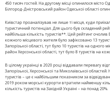
450 тисяч гостей. На другому місці опинилося місто 
Білгород-Дністровський район Одеської області опини
Київстар проаналізував не лише ті місця, куди приїхал
туристичний потенціал. Для цього був складений рей
найбільша кількість туристів**. Цей рейтинг очолив 
кожного місцевого жителя було зафіксовано 13 турист
Запорізької області, тут було 10 туристів на одного 
район Херсонської області, тут було 8 туристів на к
В цілому українці в 2020 році віддавали перевагу ві
Запорізької, Херсонської та Миколаївської областей
туристів – це є найбільшим показником за відвідувані
2019 роком морські курорти втратили найменшу кіль
кількість туристів на Західній Україні – на понад 20%.