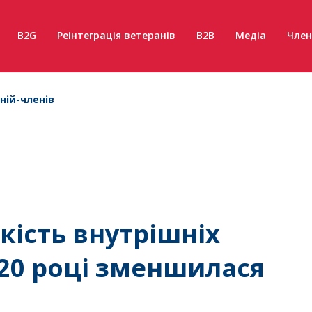
B2G
Реінтеграція ветеранів
B2B
Медіа
Член
ній-членів
ькість внутрішніх
2020 році зменшилася