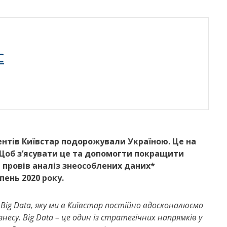
C
нентів Київстар подорожували Україною. Це на
 Щоб з’ясувати це та допомогти покращити
р провів аналіз знеособлених даних*
пень 2020 року.
ig Data, яку ми в Київстар постійно вдосконалюємо
несу. Big Data – це один із стратегічних напрямків у