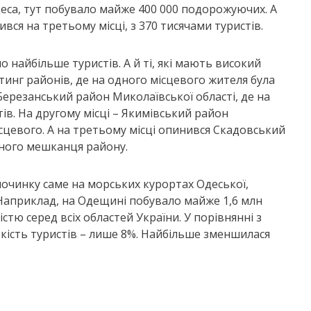
Одеса, тут побувало майже 400 000 подорожуючих. А
вся на третьому місці, з 370 тисячами туристів.
о найбільше туристів. А й ті, які мають високий
тинг районів, де на одного місцевого жителя була
Березанський район Миколаївської області, де на
ів. На другому місці – Якимівський район
місцевого. А на третьому місці опинився Скадовський
ожного мешканця району.
дпочинку саме на морських курортах Одеської,
. Наприклад, на Одещині побувало майже 1,6 млн
стю серед всіх областей України. У порівнянні з
кість туристів – лише 8%. Найбільше зменшилася