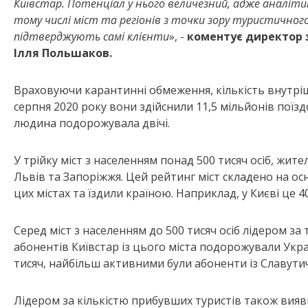
Київстар. Потенціал у нього величезний, адже аналіти
тому числі міст та регіонів з точки зору туристичног
підтверджують самі клієнти
», -
коментує директор з
Ілля Польшаков.
Враховуючи карантинні обмеження, кількість внутріш
серпня 2020 року вони здійснили 11,5 мільйонів поїз
людина подорожувала двічі.
У трійку міст з населенням понад 500 тисяч осіб, жит
Львів та Запоріжжя. Цей рейтинг міст складено на ос
цих містах та їздили країною. Наприклад, у Києві це 4
Серед міст з населенням до 500 тисяч осіб лідером за
абонентів Київстар із цього міста подорожували Укра
тисяч, найбільш активними були абоненти із Славути
Лідером за кількістю прибувших туристів також вияви