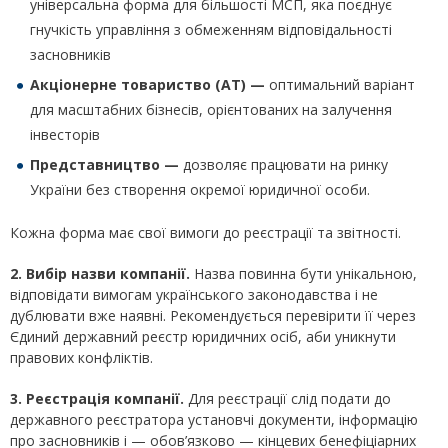
універсальна форма для більшості МСП, яка поєднує
гнучкість управління з обмеженням відповідальності
засновників
Акціонерне товариство (АТ) —
оптимальний варіант
для масштабних бізнесів, орієнтованих на залучення
інвесторів
Представництво —
дозволяє працювати на ринку
України без створення окремої юридичної особи.
Кожна форма має свої вимоги до реєстрації та звітності.
2. Вибір назви компанії.
Назва повинна бути унікальною,
відповідати вимогам українського законодавства і не
дублювати вже наявні. Рекомендується перевірити її через
Єдиний державний реєстр юридичних осіб, аби уникнути
правових конфліктів.
3. Реєстрація компанії.
Для реєстрації слід подати до
державного реєстратора установчі документи, інформацію
про засновників і — обов’язково — кінцевих бенефіціарних