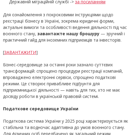
Державній міграційній службі ->
за посиланням
Для ознайомлення з покроковими інструкціями щодо
реєстрації бізнесу в Україні, зокрема юридичні форми,
актуальні вимоги та особливості ведення діяльності під час
воєнного стану,
завантажте нашу брошуру
— зручний і
практичний гайд для іноземних підприємців та інвесторів.
[
ЗАВАНТАЖИТИ
]
Бізнес-середовище за останні роки зазнало суттєвих
трансформацій: спрощено процедури реєстрації компаній,
впроваджено електронні сервіси, спрощено податкові
режими. Це створює привабливе підґрунтя для
підприємницької діяльності — навіть для тих, хто не має
досвіду роботи в українській правовій системі.
Податкове середовище України
Податкова система України у 2025 році характеризується як
стабільна та водночас адаптивна до умов воєнного стану.
Для фізичних осіб передбачено як загальний режим