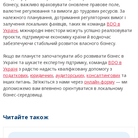
бізнесу, важливо враховувати оновлене правове поле,
валютне регулювання та вимоги до трудових ресурсів. За
належного планування, дотримання регуляторних вимог і
залучення локальних фахівців, таких як команда
BDO в
Україні
, міжнародні інвестори можуть успішно реалізовувати
проєкти, підтримуючи економіку країни й водночас
забезпечуючи стабільний розвиток власного бізнесу.
Якщо ви плануєте започаткувати або розвивати бізнес в
Україні та шукаєте експертну підтримку, команда
BDO в
Україні
з радістю надасть кваліфіковану допомогу з
податкових
,
юридичних
,
аудиторських,
консалтингових
та
інших питань. Зв’яжіться з нами через
онлайн-форму
— ми
допоможемо вам впевнено орієнтуватися в локальному
бізнес-середовищі.
Читайте також