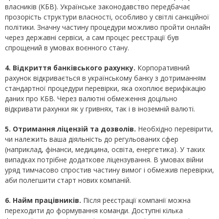
власників (КБВ). Українське законодавство передбачає
прозорість структури власності, особливо у світлі санкційної
політики. Значну частину процедури можливо пройти онлайн
через державні сервіси, а сам процес реєстрації був
спрощений в умовах воєнного стану.
4. Відкриття банківського рахунку.
Корпоративний
рахунок відкривається в українському банку з дотриманням
стандартної процедури перевірки, яка охоплює верифікацію
даних про КБВ. Через валютні обмеження доцільно
відкривати рахунки як у гривнях, так і в іноземній валюті.
5. Отримання ліцензій та дозволів.
Необхідно перевірити,
чи належить ваша діяльність до регульованих сфер
(наприклад, фінанси, медицина, освіта, енергетика). У таких
випадках потрібне додаткове ліцензування. В умовах війни
уряд тимчасово спростив частину вимог і обмежив перевірки,
аби полегшити старт нових компаній.
6. Найм працівників.
Після реєстрації компанії можна
переходити до формування команди. Доступні кілька