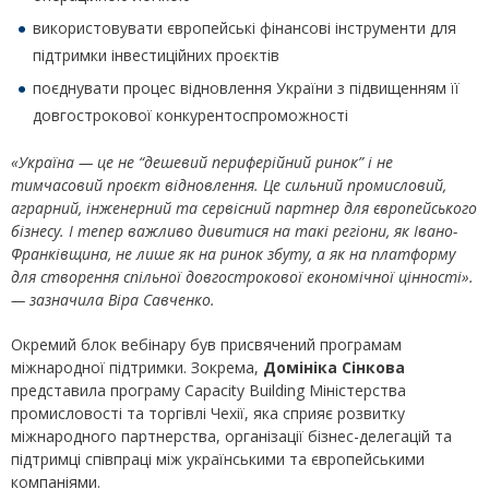
використовувати європейські фінансові інструменти для
підтримки інвестиційних проєктів
поєднувати процес відновлення України з підвищенням її
довгострокової конкурентоспроможності
«Україна — це не “дешевий периферійний ринок” і не
тимчасовий проєкт відновлення. Це сильний промисловий,
аграрний, інженерний та сервісний партнер для європейського
бізнесу. І тепер важливо дивитися на такі регіони, як Івано-
Франківщина, не лише як на ринок збуту, а як на платформу
для створення спільної довгострокової економічної цінності».
— зазначила Віра Савченко.
Окремий блок вебінару був присвячений програмам
міжнародної підтримки. Зокрема,
Домініка Сінкова
представила програму Capacity Building Міністерства
промисловості та торгівлі Чехії, яка сприяє розвитку
міжнародного партнерства, організації бізнес-делегацій та
підтримці співпраці між українськими та європейськими
компаніями.