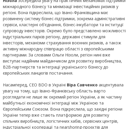
Нізола
зосередила увагу на практичних механізмах підтримки
міжнародного бізнесу та мінімізації інвестиційних ризиків у
регіоні. Вона підкреслила, що Івано-Франківщина має
розвинену систему бізнес-підтримки, зокрема адміністративні
сервіси, кластерні об’єднання, бізнес-інкубатори та інституції
супроводу інвесторів. Окремо було представлено можливості
індустріальних парків регіону, державні стимули для
інвесторів, механізми страхування воєнних ризиків, а також
активну міжнародну співпрацю області з європейськими
партнерами. За словами Ольги Нізоли, регіон нині вже
виступає надійним майданчиком для розвитку виробництва,
B2B-партнерств та інтеграції українського бізнесу до
європейських ланцюгів постачання.
Насамперед, CEO BDO в Україні
Віра Савченко
акцентувала
увагу на тому, що Івано-Франківську область варто
розглядати не лише як окремий регіон України, а як частину
майбутньої економічної інтеграції між Україною та
Європейським Союзом. Вона підкреслила, що західні регіони
України тепер вже стають платформою для розвитку
спільних виробництв, логістичних хабів, сервісних центрів,
індустріальної кооперації та nearshoring-проєктів для