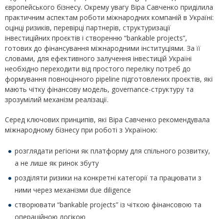
європейського бізнесу. Окрему увагу Віра Савченко приділила
практичним аспектам роботи міжнародних компаній в Україні:
оцінці ризиків, перевірці партнерів, структуризації
інвестиційних проєктів і створенню “bankable projects”,
готових до фінансування міжнародними інституціями. За її
словами, для ефективного залучення інвестицій Україні
необхідно переходити від простого переліку потреб до
формування повноцінного pipeline підготовлених проєктів, які
мають чітку фінансову модель, governance-структуру та
зрозумілий механізм реалізації.
Серед ключових принципів, які Віра Савченко рекомендувала
міжнародному бізнесу при роботі з Україною:
розглядати регіони як платформу для спільного розвитку,
а не лише як ринок збуту
розділяти ризики на конкретні категорії та працювати з
ними через механізми due diligence
створювати “bankable projects” із чіткою фінансовою та
операційною логікою