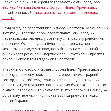
Савченко від BDO в Україні взяла участь у міжнародному
вебінарі “Регіони України: у фокусі — Івано-Франківськ”
,
організованому
Чесько-українська торгово-промислова
палата
.
Захід об’єднав представників бізнесу, інвесторів, регіональних
інституцій, торгово-промислових палат і міжнародних
партнерів, зацікавлених у розвитку співпраці з українськими
регіонами. Основна увага була зосереджена на практичних
механізмах виходу міжнародного бізнесу на український
ринок через регіональні партнерства, індустріальні проєкти і
локальні екосистеми підтримки інвесторів.
Учасники обговорили сильні сторони Івано-Франківського
регіону: розвинену промисловість, енергетику, аграрний
сектор, ІТ-екосистему, туристичний потенціал і активний
розвиток індустріальних парків. Окремо було відзначено, що
область стала одним з ключових центрів релокації бізнесу —
до регіону перемістилися понад 200 підприємств з інших
частин України.
Значну увагу приділили міжнародній співпраці та