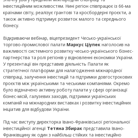
інвестиційним можливостям. Нині регіон співпрацює із 66-ма
країнами світу, реалізує грантові та кросбордерні проєкти, а
також активно підтримує розвиток малого та середнього
бізнесу.
Відкриваючи вебінар, віцепрезидент Чесько-української
торгово-промислової палати
Маркус Ціупек
наголосив на
важливості системного розвитку чесько-українського бізнес-
партнерства та ролі регіонів у відновленні економіки України.
У презентації він представив діяльність Палати як
стратегічної платформи для налагодження міжнародної
співпраці, залучення інвестицій та підтримки довгострокових
проєктів між українськими та чеськими компаніями. Окремо
було відзначено активну роботу палати у сфері організації
бізнес-місій, галузевих заходів, підтримки українських
компаній на міжнародних виставках і розвитку інвестиційних
ініціатив для відбудови України.
Під час виступу директорка Івано-Франківської регіональної
інвестиційної агенції
Тетяна Збирак
представила Івано-
Франківщину як один з найбільш стійких та інвестиційно