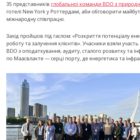
35 представників
глобальної команди BDO з природни
готелі New York у Роттердамі, аби обговорити майбут
міжнародну співпрацю.
Захід пройшов під гаслом: «Розкриття потенціалу ен
роботу та залучення клієнтів». Учасники взяли участь
BDO з оподаткування, аудиту, сталого розвитку та ін
по Маасвлакте — серці порту, де енергетика та інфра