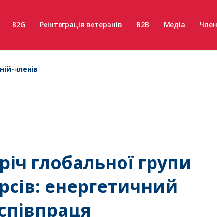
B2G
Реінтеграція ветеранів
B2B
Медіа
Член
ній-членів
тріч глобальної групи
рсів: енергетичний
 співпраця