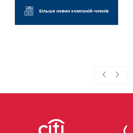
Більше новин компаній-членів