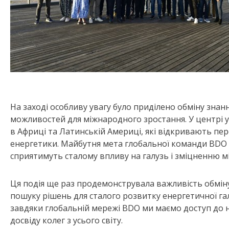
На заході особливу увагу було приділено обміну знан
можливостей для міжнародного зростання. У центрі 
в Африці та Латинській Америці, які відкривають пе
енергетики. Майбутня мета глобальної команди BDO
сприятимуть сталому впливу на галузь і зміцненню м
Ця подія ще раз продемонструвала важливість обміну
пошуку рішень для сталого розвитку енергетичної га
завдяки глобальній мережі BDO ми маємо доступ до н
досвіду колег з усього світу.