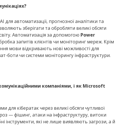
мунікаціях?
I для автоматизації, прогнозної аналітики та
дозволяють зберігати та обробляти великі обсяги
 світу. Автоматизація за допомогою
Power
бробка запитів клієнтів чи моніторинг мереж. Крім
вання мови відкривають нові можливості для
чат-боти чи системи моніторингу інфраструктури.
комунікаційними компаніями, і як Microsoft
ми для кібератак через великі обсяги чутливої
роз — фішинг, атаки на інфраструктуру, витоки
ні інструменти, які не лише виявляють загрози, а й