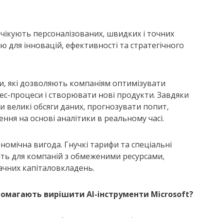
очікують персоналізованих, швидких і точних
ю для інновацій, ефективності та стратегічного
и, які дозволяють компаніям оптимізувати
ес-процеси і створювати нові продукти. Завдяки
и великі обсяги даних, прогнозувати попит,
ння на основі аналітики в реальному часі.
ономічна вигода. Гнучкі тарифи та спеціальні
іть для компаній з обмеженими ресурсами,
ачних капіталовкладень.
помагають вирішити AI-інструменти Microsoft?