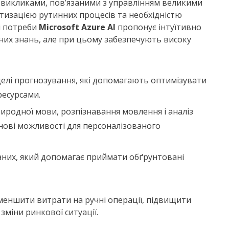
з викликами, пов’язаними з управлінням великими
тизацією рутинних процесів та необхідністю
ці потреби
Microsoft Azure AI
пропонує інтуїтивно
чних знань, але при цьому забезпечують високу
лі прогнозування, які допомагають оптимізувати
ресурсами.
родної мови, розпізнавання мовлення і аналіз
 нові можливості для персоналізованого
даних, який допомагає приймати обґрунтовані
меншити витрати на ручні операції, підвищити
зміни ринкової ситуації.