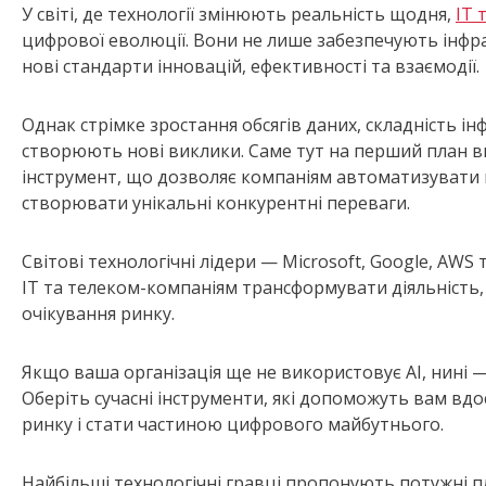
У світі, де технології змінюють реальність щодня,
ІТ 
цифрової еволюції. Вони не лише забезпечують інфрас
нові стандарти інновацій, ефективності та взаємодії.
Однак стрімке зростання обсягів даних, складність ін
створюють нові виклики. Саме тут на перший план в
інструмент, що дозволяє компаніям автоматизувати 
створювати унікальні конкурентні переваги.
Світові технологічні лідери — Microsoft, Google, A
ІТ та телеком-компаніям трансформувати діяльність,
очікування ринку.
Якщо ваша організація ще не використовує AI, нині
Оберіть сучасні інструменти, які допоможуть вам вдо
ринку і стати частиною цифрового майбутнього.
Найбільші технологічні гравці пропонують потужні п