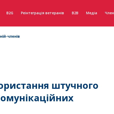
B2G
Реінтеграція ветеранів
B2B
Медіа
Член
ній-членів
користання штучного
екомунікаційних