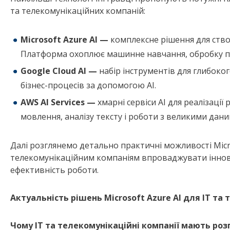
та телекомунікаційних компаній:
Microsoft Azure AI —
комплексне рішення для ство
Платформа охоплює машинне навчання, обробку пр
Google Cloud AI —
набір інструментів для глибоко
бізнес-процесів за допомогою AI.
AWS AI Services —
хмарні сервіси AI для реалізаці
мовлення, аналізу тексту і роботи з великими дани
Далі розглянемо детально практичні можливості Micro
телекомунікаційним компаніям впроваджувати іннова
ефективність роботи.
Актуальність рішень Microsoft Azure AI для ІТ та
Чому ІТ та телекомунікаційні компанії мають роз