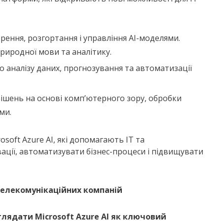
рення, розгортання і управління AI-моделями.
иродної мови та аналітику.
го аналізу даних, прогнозування та автоматизації
ї рішень на основі комп’ютерного зору, обробки
ми.
soft Azure AI, які допомагають ІТ та
ції, автоматизувати бізнес-процеси і підвищувати
 телекомунікаційних компаній
глядати Microsoft Azure AI як ключовий