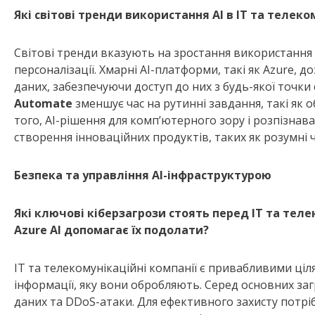
Які світові тренди використання AI в ІТ та телеко
Світові тренди вказують на зростання використання A
персоналізації. Хмарні AI-платформи, такі як Azure, 
даних, забезпечуючи доступ до них з будь-якої точки
Automate
зменшує час на рутинні завдання, такі як о
того, AI-рішення для комп’ютерного зору і розпізна
створення інноваційних продуктів, таких як розумні 
Безпека та управління AI-інфраструктурою
Які ключові кіберзагрози стоять перед ІТ та теле
Azure AI допомагає їх подолати?
ІТ та телекомунікаційні компанії є привабливими ціля
інформації, яку вони обробляють. Серед основних заг
даних та DDoS-атаки. Для ефективного захисту потріб