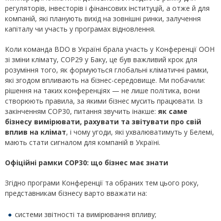
регуляторів, інвесторів і фінансових інституцій, а отже й для
компаній, які планують вихід на зовнішні ринки, залучення
капіталу чи участь у програмах відновлення.
Коли команда BDO в Україні брала участь у Конференції ООН
зі зміни клімату, COP29 у Баку, це був важливий крок для
розуміння того, як формуються глобальні кліматичні рамки,
які згодом впливають на бізнес-середовище. Ми побачили:
рішення на таких конференціях — не лише політика, вони
створюють правила, за якими бізнес мусить працювати. Із
закінченням COP30, питання звучить інакше:
як саме
бізнесу вимірювати, рахувати та звітувати про свій
вплив на клімат
, і чому угоди, які ухвалюватимуть у Белемі,
мають стати сигналом для компаній в Україні.
Офіційні рамки COP30: що бізнес має знати
Згідно програми Конференції та обраних тем цього року,
представникам бізнесу варто вважати на:
системи звітності та вимірювання впливу;