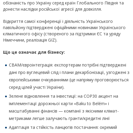
обізнаність про Україну серед країн Глобального Півдня та
донести наслідки російської агресії для довкілля.
Відкриття самої конференції і діяльність Українського
павільйону підтверджені офіційними новинами Українського
кліматичного офісу (створеного за підтримки ЄС та уряду
Німеччини, реалізація GIZ).
Що це означає для бізнесу:
CBAM/євроінтеграція: експортерам потрібні підтверджені
дані про вуглецевий слід і плани декарбонізації, узгоджені з
європейськими очікуваннями (це напряму проговорюється
серед цілей участі України).
Зелене відновлення та інвестиції: на COP30 акцент на
імплементації дорожньої карти «Baku to Belém» і
масштабуванні фінансів — компанії з якісними клімат-
метриками легше залучають гранти/кредитні лінії
Адаптація та стійкість ланцюгів постачання: окремий