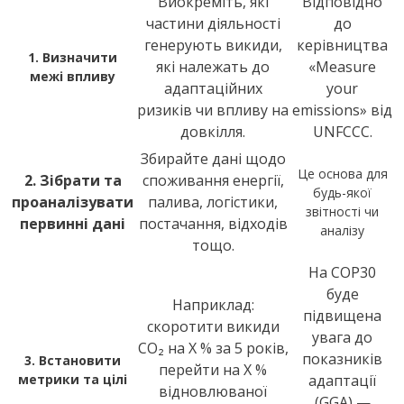
Виокреміть, які
Відповідно
частини діяльності
до
генерують викиди,
керівництва
1. Визначити
які належать до
«Measure
межі впливу
адаптаційних
your
ризиків чи впливу на
emissions» від
довкілля.
UNFCCC.
Збирайте дані щодо
Це основа для
2. Зібрати та
споживання енергії,
будь-якої
проаналізувати
палива, логістики,
звітності чи
первинні дані
постачання, відходів
аналізу
тощо.
На COP30
буде
Наприклад:
підвищена
скоротити викиди
увага до
CO₂ на Х % за 5 років,
показників
3. Встановити
перейти на Х %
метрики та цілі
адаптації
відновлюваної
(GGA) —