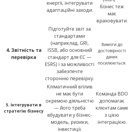
енергії, інтегрувати
бізнес теж
адаптаційні заходи.
має
враховувати.
Підготуйте звіт за
стандартами
(наприклад, GRI,
Вимоги до
4. Звітність та
ISSB, або основний
достовірності
перевірка
стандарт для ЄС —
даних
посилюються.
ESRS) і за можливості
забезпечте
сторонню перевірку.
Кліматичний вплив
не має бути
Команда BDO
окремою діяльністю
допомагає
5. Інтегрувати в
— його треба
клієнтам саме
стратегію бізнесу
вбудувати у бізнес-
з цією
модель, ризики,
інтеграцією.
інвестиції.