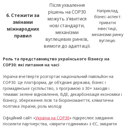
Після ухвалення
Наприклад,
рішень на COP30
6. Стежити за
бізнес-аспект:
можуть з’явитися
змінами
приватні
нові стандарти,
міжнародних
інвестиції,
механізми
механізми ринку
правил
вуглецевих ринків,
вуглецю.
вимоги до адаптації.
Роль та представництво українського бізнесу на
COP30: які питання на часі
Україна вчетверте розгортає національний павільйон на
COP30. Це платформа, де об’єднані держава, бізнес і
громадянське суспільство, з програмою з 30+ заходів і
темами: зелене відновлення, ВДЕ, декарбонізація економіки і
бізнесу, збереження лісів та біорізноманіття, кліматична
політика України, роль молоді
Офіційний сайт «
Україна на СОР30
» підкреслює завдання:
посилити партнерства, «звірити годинники» з ЄС, зміцнити