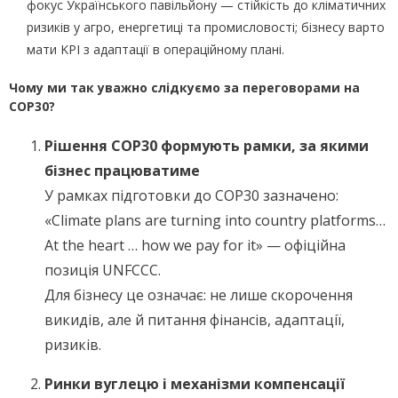
фокус Українського павільйону — стійкість до кліматичних
ризиків у агро, енергетиці та промисловості; бізнесу варто
мати KPI з адаптації в операційному плані.
Чому ми так уважно слідкуємо за переговорами на
COP30?
Рішення COP30 формують рамки, за якими
бізнес працюватиме
У рамках підготовки до COP30 зазначено:
«Climate plans are turning into country platforms…
At the heart … how we pay for it» — офіційна
позиція UNFCCC.
Для бізнесу це означає: не лише скорочення
викидів, але й питання фінансів, адаптації,
ризиків.
Ринки вуглецю і механізми компенсації