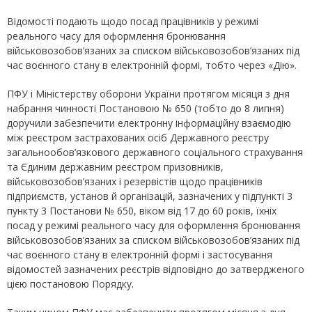
Відомості подають щодо посад працівників у режимі
реального часу для оформлення бронювання
військовозобов’язаних за списком військовозобов’язаних під
час воєнного стану в електронній формі, тобто через «Дію».
ПФУ і Міністерству оборони України протягом місяця з дня
набрання чинності Постановою № 650 (тобто до 8 липня)
доручили забезпечити електронну інформаційну взаємодію
між реєстром застрахованих осіб Державного реєстру
загальнообов’язкового державного соціального страхування
та Єдиним державним реєстром призовників,
військовозобов’язаних і резервістів щодо працівників
підприємств, установ й організацій, зазначених у підпункті 3
пункту 3 Постанови № 650, віком від 17 до 60 років, їхніх
посад у режимі реального часу для оформлення бронювання
військовозобов’язаних за списком військовозобов’язаних під
час воєнного стану в електронній формі і застосування
відомостей зазначених реєстрів відповідно до затвердженого
цією постановою Порядку.