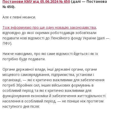
Постанови КМУ від 05.06.2024 № 650
(далі — Постанова
№ 650).
Але є певні нюанси.
Тож інформуємо про ще одну новацію законодавства
,
відповідно до якої окремих роботодавців зобов’язали
подавати нові відомості до Пенсійного фонду України (далі —
ПФУ).
Нижче наводимо, про які саме відомості йдеться і як їх
потрібно буде подавати.
Органи державної влади, інші державні органи, органи
місцевого самоврядування, підприємства, установи і
організації, — які є критично важливими для забезпечення
потреб Збройних сил, інших військових формувань в
особливий період та які є критично важливими для
функціонування економіки й забезпечення життєдіяльності
населення в особливий період, — не пізніше ніж протягом
наступного дня після: