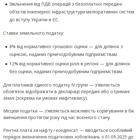
Звільнення від ПДВ операцій з безоплатної передачі
об’єктів інженерної інфраструктури меліоративних систем
до вступу України в ЄС.
Ставки земельного податку:
8% від нормативної грошової оцінки — для ділянок з
оцінкою, наданих гірничодобувним підприємствам
12% від нормативної оцінки ріллі в регіоні — для ділянок
без оцінки, наданих гірничодобувним підприємствам.
Для платників єдиного податку IV групи — з’являється
обов’язок відображати в декларації передані або отримані
землі (зокрема на умовах емфітевзису).
Місцеві податки — з’являється можливість коригування в бік
зменшення протягом року під час воєнного стану.
Рентна плата за нафту і конденсат — вводиться особливий
порядок визначення податкових зобов’язань з 01.09.2025 до