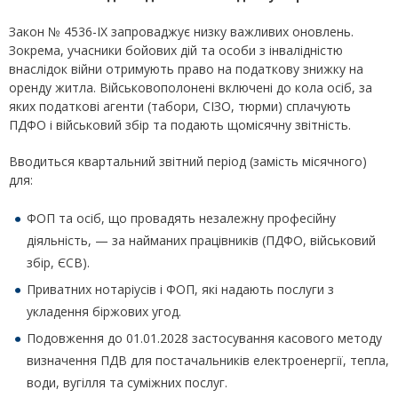
Закон № 4536-IX запроваджує низку важливих оновлень.
Зокрема, учасники бойових дій та особи з інвалідністю
внаслідок війни отримують право на податкову знижку на
оренду житла. Військовополонені включені до кола осіб, за
яких податкові агенти (табори, СІЗО, тюрми) сплачують
ПДФО і військовий збір та подають щомісячну звітність.
Вводиться квартальний звітний період (замість місячного)
для:
ФОП та осіб, що провадять незалежну професійну
діяльність, — за найманих працівників (ПДФО, військовий
збір, ЄСВ).
Приватних нотаріусів і ФОП, які надають послуги з
укладення біржових угод.
Подовження до 01.01.2028 застосування касового методу
визначення ПДВ для постачальників електроенергії, тепла,
води, вугілля та суміжних послуг.