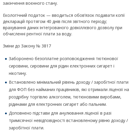
закінчення воєнного стану.
Екологічний податок — вводиться обов’язок подавати копії
декларацій протягом 40 днів після звітного періоду;
врахування даних інтегрованого довкіллєвого дозволу при
обчисленні рентної плати за воду.
Зміни до Закону № 3817
Заборонено безоплатне розповсюдження тютюнової
сировини, сировини для рідин електронних сигарет і
нікотину.
Встановлено мінімальний рівень доходу / заробітної плати
для ФОП без найманих працівників, які отримали ліцензії на
роздрібну торгівлю алкоголем, тютюновими виробами,
рідинами для електронних сигарет або пальним.
Доповнено підстави для анулювання ліцензії в разі
тримісячної невідповідності встановленому рівню доходу /
заробітної плати.