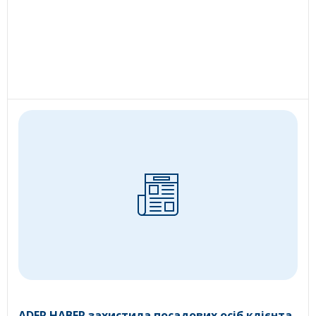
ADER HABER захистила посадових осіб клієнта