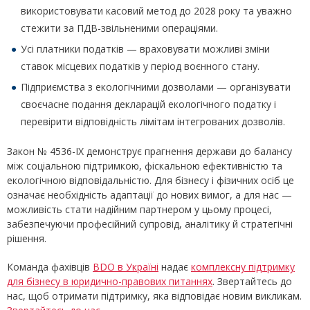
використовувати касовий метод до 2028 року та уважно
стежити за ПДВ-звільненими операціями.
Усі платники податків — враховувати можливі зміни
ставок місцевих податків у період воєнного стану.
Підприємства з екологічними дозволами — організувати
своєчасне подання декларацій екологічного податку і
перевірити відповідність лімітам інтегрованих дозволів.
Закон № 4536-IX демонструє прагнення держави до балансу
між соціальною підтримкою, фіскальною ефективністю та
екологічною відповідальністю. Для бізнесу і фізичних осіб це
означає необхідність адаптації до нових вимог, а для нас —
можливість стати надійним партнером у цьому процесі,
забезпечуючи професійний супровід, аналітику й стратегічні
рішення.
Команда фахівців
BDO в Україні
надає
комплексну підтримку
для бізнесу в юридично-правових питаннях
. Звертайтесь до
нас, щоб отримати підтримку, яка відповідає новим викликам.