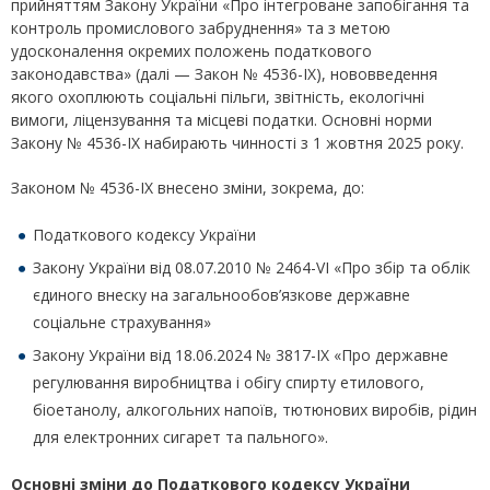
прийняттям Закону України «Про інтегроване запобігання та
контроль промислового забруднення» та з метою
удосконалення окремих положень податкового
законодавства» (далі — Закон № 4536-IX), нововведення
якого охоплюють соціальні пільги, звітність, екологічні
вимоги, ліцензування та місцеві податки. Основні норми
Закону № 4536-IX набирають чинності з 1 жовтня 2025 року.
Законом № 4536-IX внесено зміни, зокрема, до:
Податкового кодексу України
Закону України від 08.07.2010 № 2464-VI «Про збір та облік
єдиного внеску на загальнообов’язкове державне
соціальне страхування»
Закону України від 18.06.2024 № 3817-ІХ «Про державне
регулювання виробництва і обігу спирту етилового,
біоетанолу, алкогольних напоїв, тютюнових виробів, рідин
для електронних сигарет та пального».
Основні зміни до Податкового кодексу України