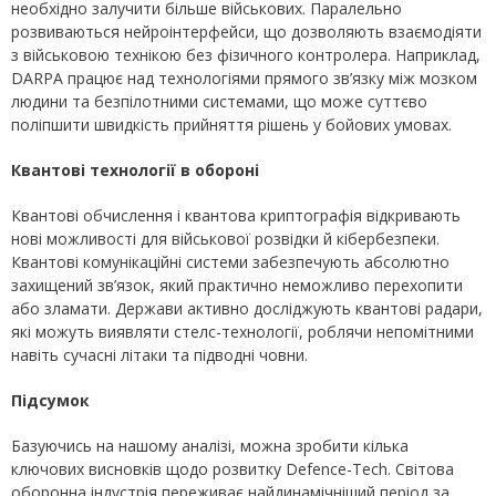
необхідно залучити більше військових. Паралельно
розвиваються нейроінтерфейси, що дозволяють взаємодіяти
з військовою технікою без фізичного контролера. Наприклад,
DARPA працює над технологіями прямого зв’язку між мозком
людини та безпілотними системами, що може суттєво
поліпшити швидкість прийняття рішень у бойових умовах.
Квантові технології в обороні
Квантові обчислення і квантова криптографія відкривають
нові можливості для військової розвідки й кібербезпеки.
Квантові комунікаційні системи забезпечують абсолютно
захищений зв’язок, який практично неможливо перехопити
або зламати. Держави активно досліджують квантові радари,
які можуть виявляти стелс-технології, роблячи непомітними
навіть сучасні літаки та підводні човни.
Підсумок
Базуючись на нашому аналізі, можна зробити кілька
ключових висновків щодо розвитку Defence-Tech. Світова
оборонна індустрія переживає найдинамічніший період за