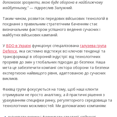
допомагає зрозуміти, якою буде оборона в найближчому
майбутньому,”
— підкреслив Залужний.
Таким чином, розвиток передових військових технологій в
поєднанні з правильним стратегічним баченням стає
визначальним фактором успішного ведення сучасних і
майбутніх військових кампаній.
У
BDO в Україні
функціонує спеціалізована
галузева група
Defence
, яка системно відстежує всі ключові тенденції та
трансформації в оборонній індустрії: від технологічних
проривів до змін у глобальних підходах до безпеки. Наша
мета це забезпечити компанії сектора оборони та безпеки
експертизою найвищого рівня, адаптованою до сучасних
викликів.
Фахівці групи фокусуються на тому, щоб наші клієнти
отримували не просто аналітику, а й практичні рішення з
урахуванням специфіки ринку, регуляторного середовища та
технологічних можливостей. Ми допомагаємо компаніям:
оцінювати ризики і формувати стратегії стійкості