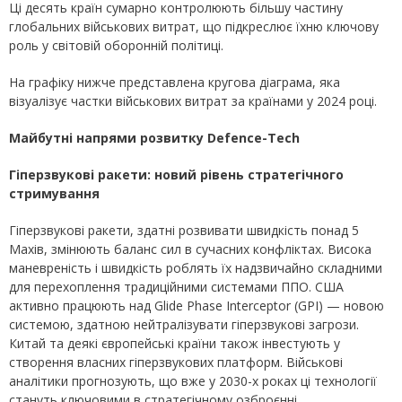
Ці десять країн сумарно контролюють більшу частину
глобальних військових витрат, що підкреслює їхню ключову
роль у світовій оборонній політиці.
На графіку нижче представлена кругова діаграма, яка
візуалізує частки військових витрат за країнами у 2024 році.
Майбутні напрями розвитку
D
efence-
T
ech
Гіперзвукові ракети: новий рівень стратегічного
стримування
Гіперзвукові ракети, здатні розвивати швидкість понад 5
Махів, змінюють баланс сил в сучасних конфліктах. Висока
маневреність і швидкість роблять їх надзвичайно складними
для перехоплення традиційними системами ППО. США
активно працюють над Glide Phase Interceptor (GPI) — новою
системою, здатною нейтралізувати гіперзвукові загрози.
Китай та деякі європейські країни також інвестують у
створення власних гіперзвукових платформ. Військові
аналітики прогнозують, що вже у 2030-х роках ці технології
стануть ключовими в стратегічному озброєнні.