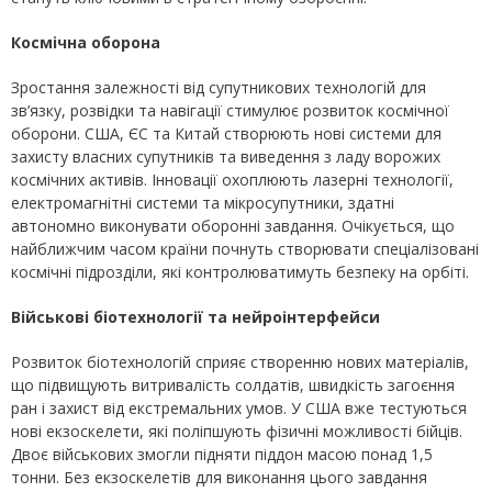
Космічна оборона
Зростання залежності від супутникових технологій для
зв’язку, розвідки та навігації стимулює розвиток космічної
оборони. США, ЄС та Китай створюють нові системи для
захисту власних супутників та виведення з ладу ворожих
космічних активів. Інновації охоплюють лазерні технології,
електромагнітні системи та мікросупутники, здатні
автономно виконувати оборонні завдання. Очікується, що
найближчим часом країни почнуть створювати спеціалізовані
космічні підрозділи, які контролюватимуть безпеку на орбіті.
Військові біотехнології та нейроінтерфейси
Розвиток біотехнологій сприяє створенню нових матеріалів,
що підвищують витривалість солдатів, швидкість загоєння
ран і захист від екстремальних умов. У США вже тестуються
нові екзоскелети, які поліпшують фізичні можливості бійців.
Двоє військових змогли підняти піддон масою понад 1,5
тонни. Без екзоскелетів для виконання цього завдання