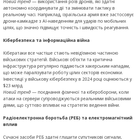
Новий тренд
— використання роїв дронів, які здатні
автономно координувати дії та змінювати тактику в
реальному часі. Наприклад, ізраїльська армія вже застосовує
дрони-камікадзе з AI-наведенням для ударів по мобільних
цілях, що значно підвищує точність і швидкість реагування.
Кібербезпека та інформаційна війна
Кібератаки все частіше стають невід’ємною частиною
військових стратегій. Військові об’єкти та критична
інфраструктура регулярно піддаються хакерським нападам,
що може паралізувати роботу цілих секторів економіки.
Інвестиції у військову кібербезпеку в 2024 році оцінюються у
$23 млрд.
Новий тренд
— поєднання фізичної та кібероборони, коли
атаки на сервери супроводжуються реальними військовими
діями, що суттєво впливає на стратегію ведення війни.
Радіоелектронна боротьба (РЕБ) та електромагнітний
вплив
Сучасні засоби РЕБ здатні глушити супутникові сигнали,