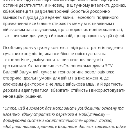
останні десятиліття, а інновації в штучному інтелекті, дронах,
кібербезпеці та радіоелектронній боротьбі докорінно
змінюють підходи до ведення війни. Технології подвійного
призначення все більше стирають межу між цивільним і
військовим застосуванням, що створює як нові можливості,
так і виклики для урядів й компаній, що працюють у цій сфері.
Особливу роль у цьому контексті відіграє стратегія ведення
сучасних конфліктів, яка все більше орієнтується на
технологічне домінування та виснаження ресурсів
противника. Як наголосив екс-Головнокомандувач ЗСУ
Валерій Залужний, сучасна технологічна революція вже
створила ідеальні умови для війни на виснаження, де
ключовим фактором є не лише військова міць, а й здатність
держави адаптуватися, зберігати стійкість і використовувати
інноваційні рішення.
“Отже, цей висновок дає можливість усвідомити основну та,
імовірно, єдину стратегію перемоги в майбутньому —
формування системи «життєстійкості» країни. Досвід,
здобутий нашою країною, є безцінним для всіх союзників, адже