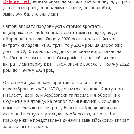
Defence-Tech
перетворився на високотехнологічну індустрію,
де ключові гравці впроваджують передові розробки,
змінюючи баланс сил у світі.
Світові витрати продовжують стрімко зростати,
відображаючи глобальні загрози та зміни в підходах до
оборонної політики. Якщо у 2020 році загальні військові
витрати складали $1,83 трлн, то у 2024 році ця цифра вже
досягла $2,46 трлн, що свідчить про значне зростання на
34,4% протягом останніх п’яти років. Частка військових
витрат у світовому ВВП також значно зросла: з 1,59% у 2022
році до 1,94% у 2024 році.
Основними драйверами зростання стали активне
переозброєння країн НАТО, розвиток технологій штучного
інтелекту, дронів, кібербезпеки та посилення оборонних
бюджетів у відповідь на геополітичні виклики. Особливо
помітне збільшення витрат у Європі та Азії, де держави
активно інвестують у зміцнення обороноздатності. На
графіку нижче представлена динаміка змін військових витрат
за останні п’ять років.