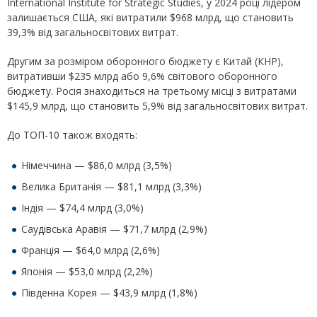
International Institute for Strategic Studies, у 2024 році лідером
залишається США, які витратили $968 млрд, що становить
39,3% від загальносвітових витрат.
Другим за розміром оборонного бюджету є Китай (КНР),
витративши $235 млрд або 9,6% світового оборонного
бюджету. Росія знаходиться на третьому місці з витратами
$145,9 млрд, що становить 5,9% від загальносвітових витрат.
До ТОП-10 також входять:
Німеччина — $86,0 млрд (3,5%)
Велика Британія — $81,1 млрд (3,3%)
Індія — $74,4 млрд (3,0%)
Саудівська Аравія — $71,7 млрд (2,9%)
Франція — $64,0 млрд (2,6%)
Японія — $53,0 млрд (2,2%)
Південна Корея — $43,9 млрд (1,8%)