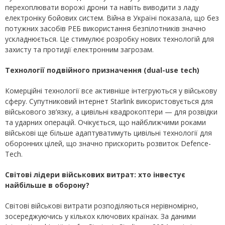
перехоплювати ворожі дрони та навіть виводити з ладу
електроніку бойових систем. Війна в Україні показала, що без
потужних засобів РЕБ використання безпілотників значно
ускладнюється. Це стимулює розробку нових технологій для
захисту та протидії електронним загрозам.
Технології подвійного призначення (dual-use tech)
Комерційні технології все активніше інтегруються у військову
сферу. Супутниковий інтернет Starlink використовується для
військового зв’язку, а цивільні квадрокоптери — для розвідки
та ударних операцій. Очікується, що найближчими роками
військові ще більше адаптуватимуть цивільні технології для
оборонних цілей, що значно прискорить розвиток Defence-
Tech.
Світові лідери військових витрат: хто інвестує
найбільше в оборону?
Світові військові витрати розподіляються нерівномірно,
зосереджуючись у кількох ключових країнах. За даними