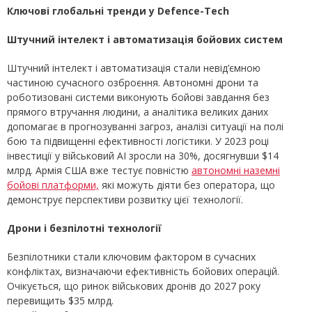
Ключові глобальні тренди у
D
efence-
T
ech
Штучний інтелект і автоматизація бойових систем
Штучний інтелект і автоматизація стали невід’ємною
частиною сучасного озброєння. Автономні дрони та
роботизовані системи виконують бойові завдання без
прямого втручання людини, а аналітика великих даних
допомагає в прогнозуванні загроз, аналізі ситуації на полі
бою та підвищенні ефективності логістики. У 2023 році
інвестиції у військовий AI зросли на 30%, досягнувши $14
млрд. Армія США вже тестує повністю
автономні наземні
бойові платформи,
які можуть діяти без оператора, що
демонструє перспективи розвитку цієї технології.
Дрони і безпілотні технології
Безпілотники стали ключовим фактором в сучасних
конфліктах, визначаючи ефективність бойових операцій.
Очікується, що ринок військових дронів до 2027 року
перевищить $35 млрд.