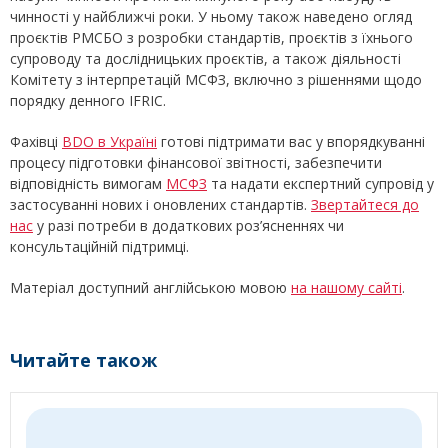
чинності у найближчі роки. У ньому також наведено огляд
проєктів РМСБО з розробки стандартів, проєктів з їхнього
супроводу та дослідницьких проєктів, а також діяльності
Комітету з інтерпретацій МСФЗ, включно з рішеннями щодо
порядку денного IFRIC.
Фахівці
BDO в Україні
готові підтримати вас у впорядкуванні
процесу підготовки фінансової звітності, забезпечити
відповідність вимогам
МСФЗ
та надати експертний супровід у
застосуванні нових і оновлених стандартів.
Звертайтеся до
нас
у разі потреби в додаткових роз’ясненнях чи
консультаційній підтримці.
Матеріал доступний англійською мовою
на нашому сайті
.
Читайте також